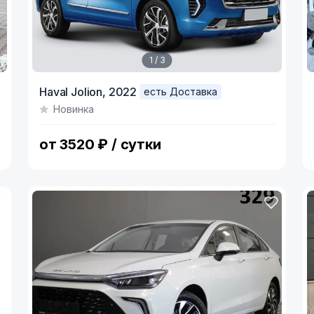
1 / 3
Item
I
Haval Jolion,
2022
есть Доставка
1
1
Новинка
of
o
3
3
от 3520 ₽ / сутки