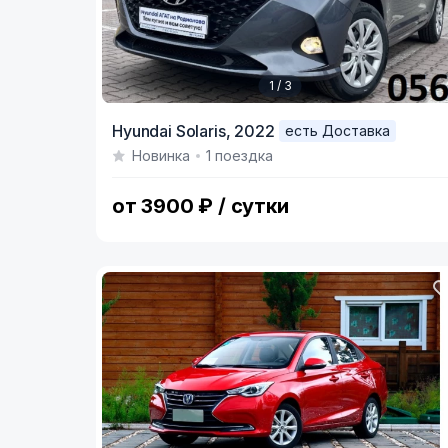
1 / 3
Item
Hyundai Solaris,
2022
есть Доставка
1
Новинка
1 поездка
of
3
от 3900 ₽ / сутки