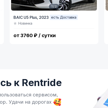
1 / 2
Item
I
BAIC U5 Plus,
2023
есть Доставка
1
1
Новинка
of
o
2
3
от 3760 ₽ / сутки
ь к Rentride
пользоваться сервисом,
тор.
Удачи на дорогах