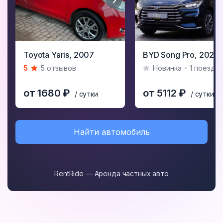
Item
Item
Toyota Yaris,
2007
BYD Song Pro,
2021
1
1
5
5 отзывов
Новинка
1 поездка
of
of
9
12
от 1680 ₽
от 5112 ₽
/ сутки
/ сутки
Найти автомобиль
RentRide — Аренда частных авто