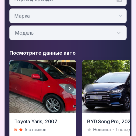
Посмотрите данные авто
Item
Item
Toyota Yaris,
2007
BYD Song Pro,
2021
1
1
5
5 отзывов
Новинка
1 поездка
of
of