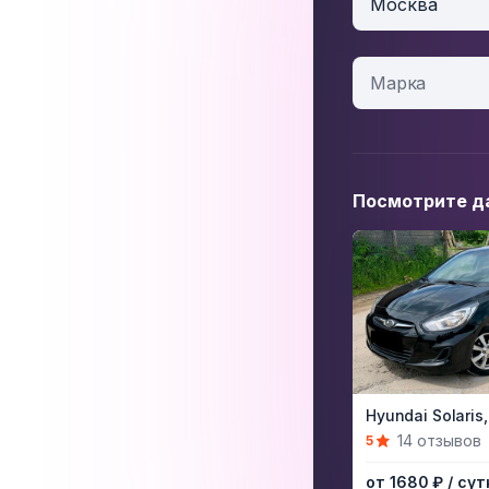
Москва
Посмотрите д
Item
Hyundai Solaris,
1
14 отзывов
5
of
от 1680 ₽
/ сут
5