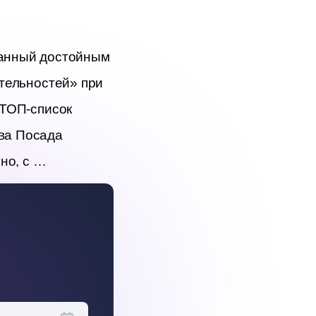
нанный достойным 
тельностей» при 
ТОП-список 
ва Посада 
но, с …