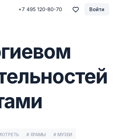
+7 495 120-80-70
Войти
ргиевом
тельностей
тами
МОТРЕТЬ
# ХРАМЫ
# МУЗЕИ