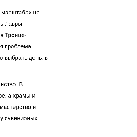
 масштабах не 
ь Лавры 
ия Троице-
я проблема 
 выбрать день, в 
ство. В 
е, а храмы и 
астерство и 
ку сувенирных 