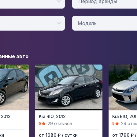
Период аренды
анные авто
Item
Item
2012
Kia RIO,
2012
Kia RIO,
201
1
1
29 отзывов
29 отз
5
5
of
of
ки
от 1680 ₽
/ сутки
от 1790 ₽
5
5