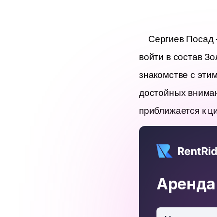
Сергиев Посад 
войти в состав Зо
знакомстве с эти
достойных вниман
приближается к ци
Аренда