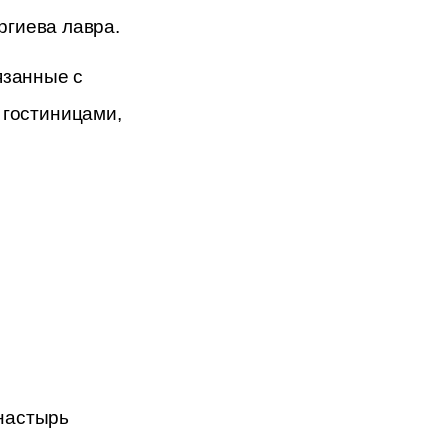
ргиева лавра.
язанные с 
гостиницами, 
астырь 