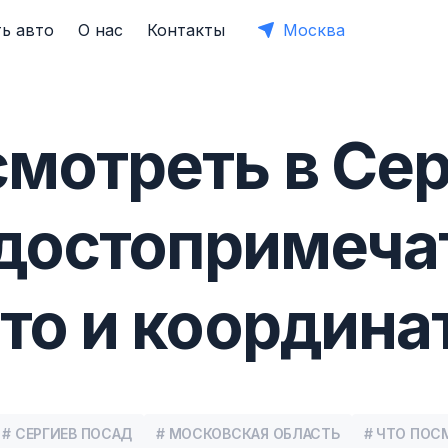
ь авто
О нас
Контакты
Москва
смотреть в Се
 достопримеча
ото и координа
# СЕРГИЕВ ПОСАД
# МОСКОВСКАЯ ОБЛАСТЬ
# ЧТО ПОС