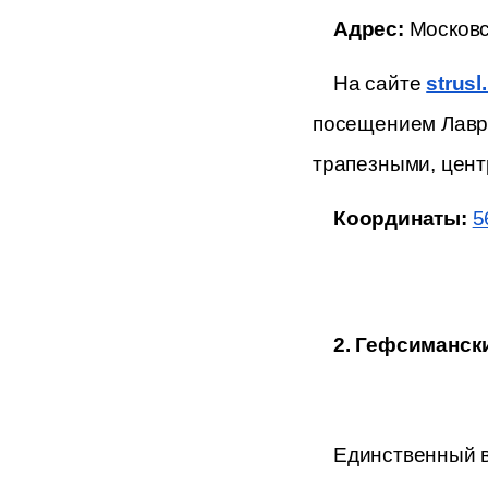
Адрес: 
Московс
На сайте
strusl
посещением Лавры 
трапезными, цент
Координаты: 
5
2. Гефсиманск
Единственный в