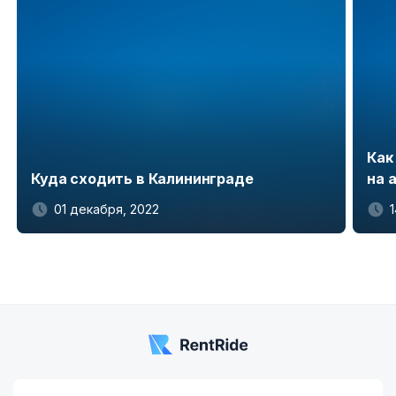
Как
Куда сходить в Калининграде
на 
01 декабря, 2022
Item
1
of
5