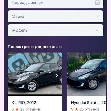
Период аренды
Посмотрите данные авто
Item
Item
Kia RIO,
2012
Hyundai Solaris,
2011
1
1
5
29 отзывов
5
25 отзывов
of
of