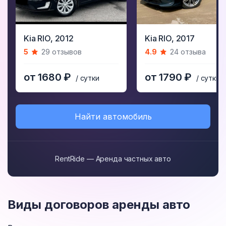
Item
Item
Kia RIO,
2012
Kia RIO,
2017
1
1
5
29 отзывов
4.9
24 отзыва
of
of
5
5
от 1680 ₽
от 1790 ₽
/ сутки
/ сутки
Найти автомобиль
RentRide — Аренда частных авто
Виды договоров аренды авто