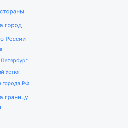
естораны
а город
по России
а
-Петербург
ий Устюг
е города РФ
а границу
я