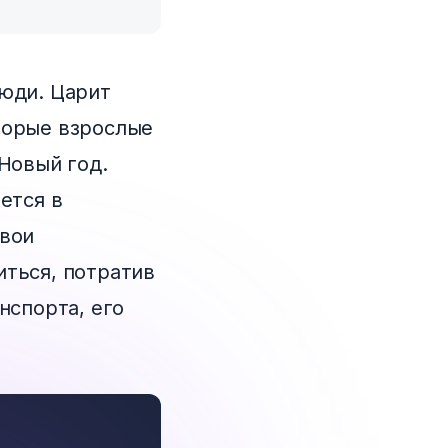
люди. Царит
торые взрослые
 Новый год.
ется в
свои
иться, потратив
нспорта, его