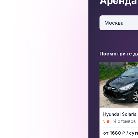
Аренда
Москва
Посмотрите д
Item
Hyundai Solaris,
1
14 отзывов
5
of
от 1680 ₽
/ сут
5