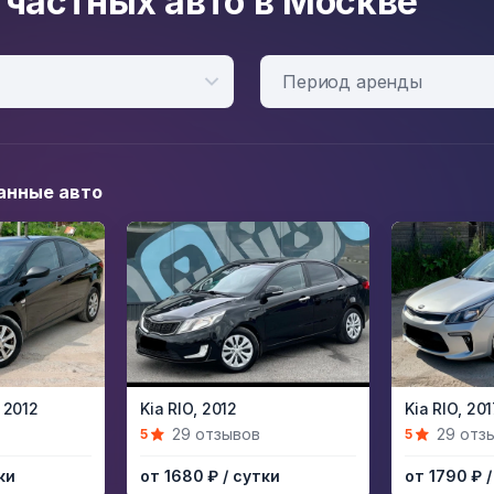
 частных авто в Москве
Период аренды
анные авто
Item
Item
2012
Kia RIO,
2012
Kia RIO,
201
1
1
29 отзывов
29 отз
5
5
of
of
ки
от 1680 ₽
/ сутки
от 1790 ₽
5
5