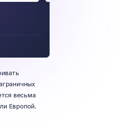
ривать
заграничных
ется весьма
ли Европой.