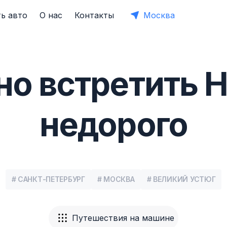
ь авто
О нас
Контакты
Москва
о встретить 
недорого
# САНКТ-ПЕТЕРБУРГ
# МОСКВА
# ВЕЛИКИЙ УСТЮГ
Путешествия на машине