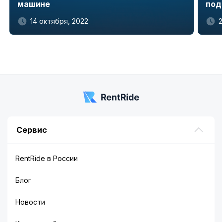
машине
под
14 октября, 2022
Item
1
of
5
Сервис
RentRide в России
Блог
Новости