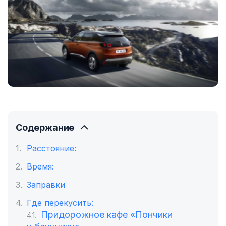
Содержание
Расстояние:
Время:
Заправки
Где перекусить:
Придорожное кафе «Пончики