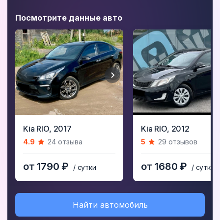
Посмотрите данные авто
Item
Item
Kia RIO,
2017
Kia RIO,
2012
1
1
4.9
24 отзыва
5
29 отзывов
of
of
5
5
от 1790 ₽
от 1680 ₽
/ сутки
/ сутки
Найти автомобиль