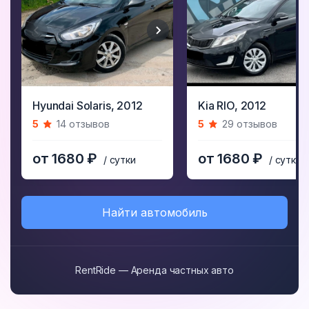
Item
Item
Hyundai Solaris,
2012
Kia RIO,
2012
1
1
5
14 отзывов
5
29 отзывов
of
of
5
5
от 1680 ₽
от 1680 ₽
/ сутки
/ сутки
Найти автомобиль
RentRide — Аренда частных авто