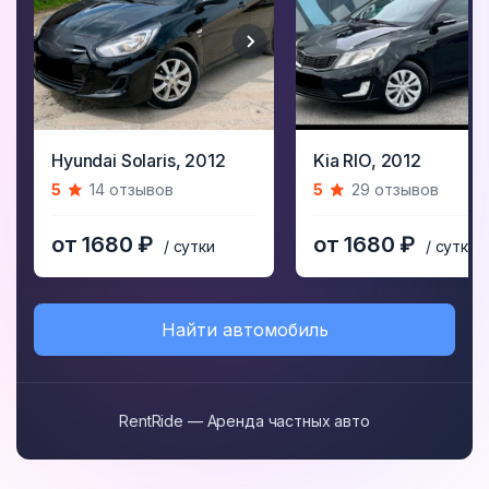
Item
Item
Hyundai Solaris,
2012
Kia RIO,
2012
1
1
5
14 отзывов
5
29 отзывов
of
of
5
5
от 1680 ₽
от 1680 ₽
/ сутки
/ сутки
Найти автомобиль
RentRide — Аренда частных авто