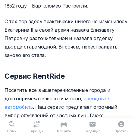
1852 году – Бартоломео Растрелли.
С тех пор здесь практически ничего не изменилось.
Екатерина II в своей время назвала Елизавету
Петровну расточительной и назвала отделку
дворца старомодной. Впрочем, перестраивать
заново его стала.
Сервис RentRide
Посетить все вышеперечисленные города и
достопримечательности можно,
арендовав
автомобиль
. Наш сервис предлагает огромный
выбор объявлений от частных лиц. Также
рекомендуем ознакомиться с отзывами
арендаторов. За долгие годы работы мы создали
Поиск
Аренды
Мои авто
Входящие
Профиль