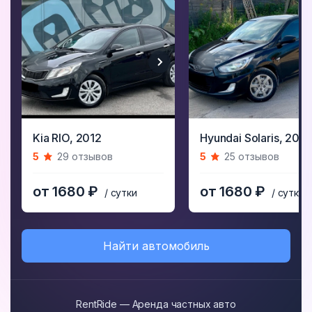
Item
Item
Kia RIO,
2012
Hyundai Solaris,
2011
1
1
5
29 отзывов
5
25 отзывов
of
of
5
5
от 1680 ₽
от 1680 ₽
/ сутки
/ сутки
Найти автомобиль
RentRide — Аренда частных авто