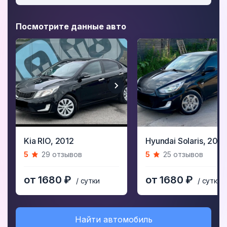
Посмотрите данные авто
Item
Item
Kia RIO,
2012
Hyundai Solaris,
2011
1
1
5
29 отзывов
5
25 отзывов
of
of
5
5
от 1680 ₽
от 1680 ₽
/ сутки
/ сутки
Найти автомобиль