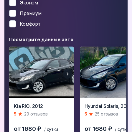
Эконом
Премиум
Комфорт
Посмотрите данные авто
Item
Item
Kia RIO,
2012
Hyundai Solaris,
2011
1
1
5
29 отзывов
5
25 отзывов
of
of
5
5
от 1680 ₽
от 1680 ₽
/ сутки
/ сутки