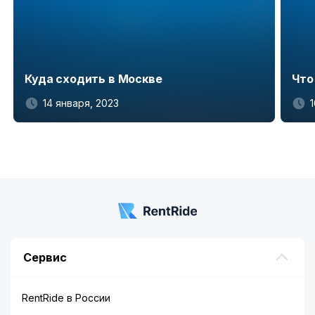
Куда сходить в Москве
Что
14 января, 2023
Item
1
of
5
Сервис
RentRide в России