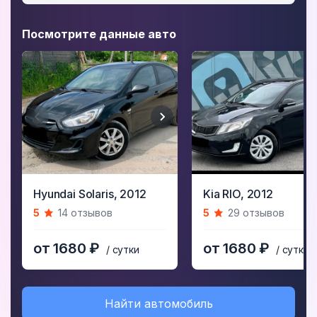
Посмотрите данные авто
Item
Item
Hyundai Solaris,
2012
Kia RIO,
2012
1
1
5
14 отзывов
5
29 отзывов
of
of
5
5
от 1680 ₽
от 1680 ₽
/ сутки
/ сутки
Найти автомобиль