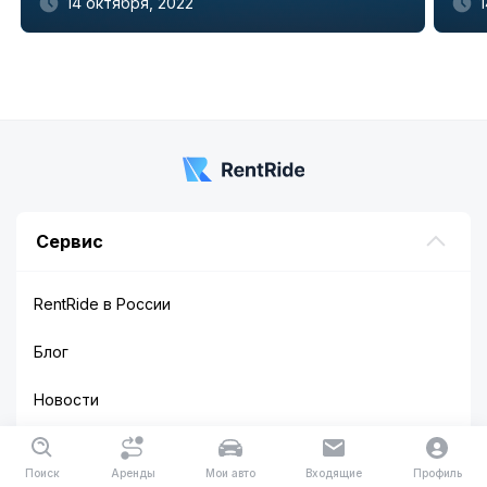
14 октября, 2022
Item
1
of
5
Сервис
RentRide в России
Блог
Новости
Как это работает
Поиск
Аренды
Мои авто
Входящие
Профиль