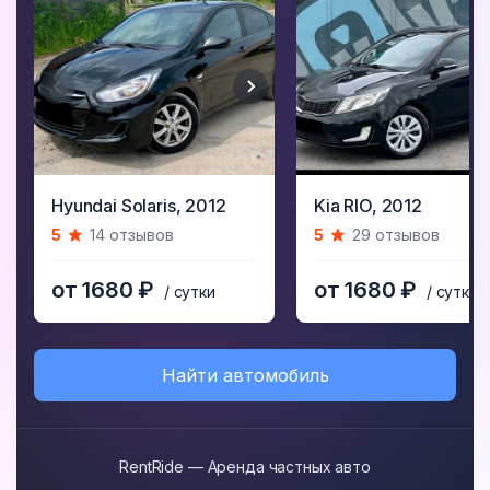
Item
Item
Hyundai Solaris,
2012
Kia RIO,
2012
1
1
5
14 отзывов
5
29 отзывов
of
of
5
5
от 1680 ₽
от 1680 ₽
/ сутки
/ сутки
Найти автомобиль
RentRide — Аренда частных авто