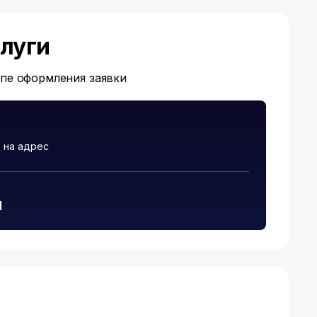
луги
апе оформления заявки
 на адрес
и