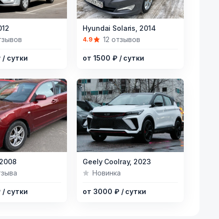
Item
012
Hyundai Solaris,
2014
1
тзывов
12 отзывов
4.9
of
₽
/ сутки
от 1500 ₽
/ сутки
7
Item
2008
Geely Coolray,
2023
1
тзыва
Новинка
of
₽
/ сутки
от 3000 ₽
/ сутки
10