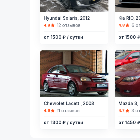
Item
Item
Hyundai Solaris,
2012
Kia RIO,
2
1
1
12 отзывов
6 о
4.8
4.8
of
of
от 1500 ₽
/ сутки
от 1500 
5
11
Item
Item
Chevrolet Lacetti,
2008
Mazda 3,
1
1
11 отзывов
3 о
4.6
4.7
of
of
от 1300 ₽
/ сутки
от 1450 
6
10