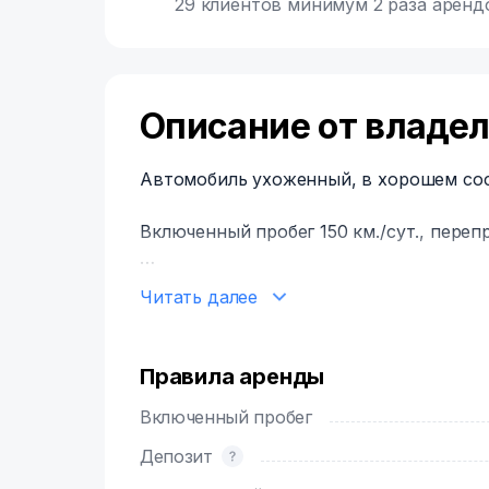
29 клиентов минимум 2 раза аренд
Описание от владе
Автомобиль ухоженный, в хорошем сос
Включенный пробег 150 км./сут., перепр
Условия:
Читать далее
Доставка авто до Вашего подъезда (по 
авто рассчитывается индивидуально в 
Место использования : Москва, Москов
Правила аренды
Выезд в другие города обсуждается.
Залог: 10 000.
Включенный пробег
Автомобиль сдается чистый, с полным 
Депозит
виде.