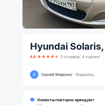
Item
1
of
Hyundai Solaris,
5
4.8
5 отзывов, 4 оценки
Сергей Миронос
Владелец
С
Клиенты повторно арендуют