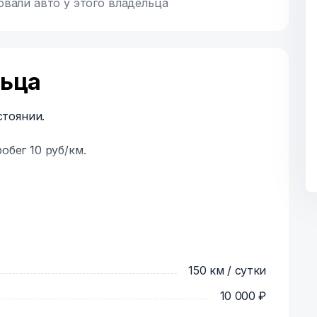
овали авто у этого владельца
льца
тоянии.
обег 10 руб/км.
Москве) с 11:00 до 18:00. Стоимость доставки
зависимости от времени и места доставки.
ская область.
150 км / сутки
баком топлива. Принимается в таком же
10 000 ₽