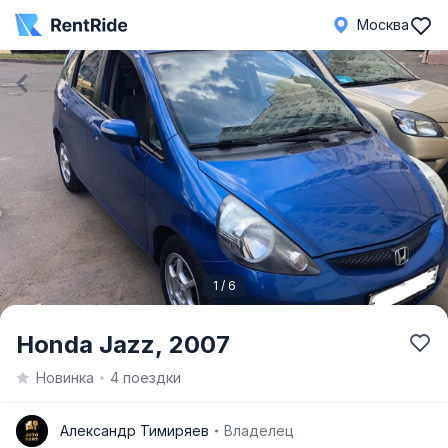
Москва
1 / 6
Item
Honda Jazz,
2007
1
Новинка
4 поездки
of
6
А
Александр Тимиряев
Владелец