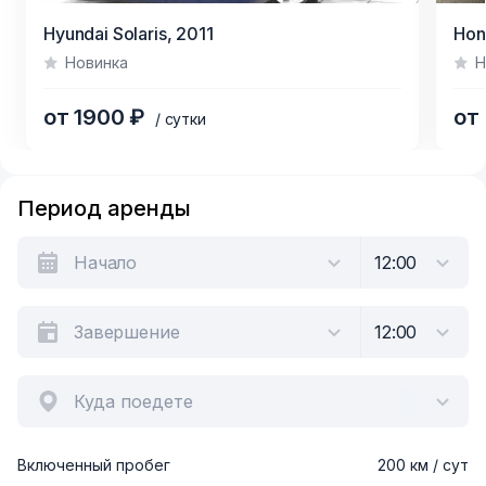
Item
Item
Hyundai Solaris,
2011
Hon
1
1
Новинка
Н
of
of
6
4
от 1900 ₽
от
/ сутки
Item
1
Период аренды
of
6
Куда поедете
Включенный пробег
200 км / сут