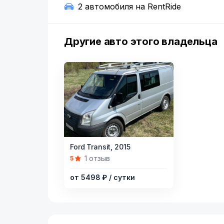
2 автомобиля на RentRide
Другие авто этого владельца
Item
Ford Transit,
2015
1
1 отзыв
5
of
от 5498 ₽
/ сутки
10