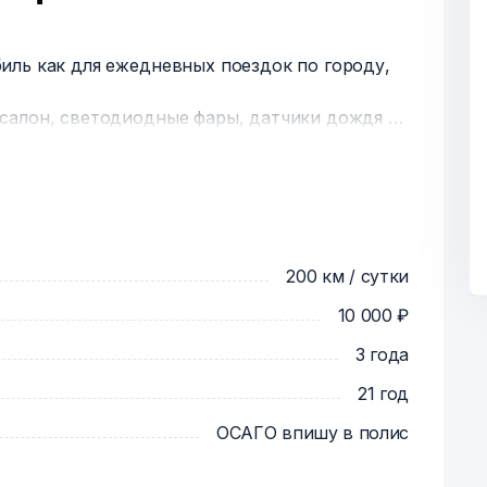
иль как для ежедневных поездок по городу,
салон, светодиодные фары, датчики дождя и
имат-контроль, подогрев передних сидений,
 при любых ситуациях на дороге.
 по трассе 8-9 л.
о установить вместительный бокс для
ибо сноубордического оборудования.
200 км / сутки
10 000 ₽
3 года
21 год
ОСАГО впишу в полис