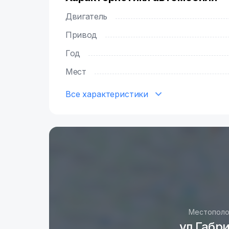
Двигатель
Привод
Год
Мест
Все характеристики
Местополо
ул Габри