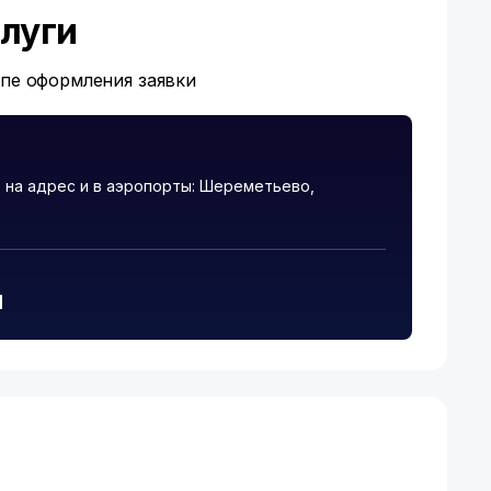
луги
апе оформления заявки
на адрес и в аэропорты: Шереметьево,
и