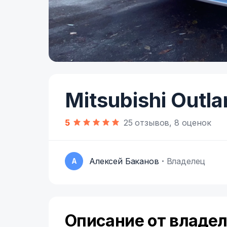
Item
1
of
Mitsubishi Outla
9
5
25 отзывов, 8 оценок
Алексей Баканов
Владелец
А
Описание от владе