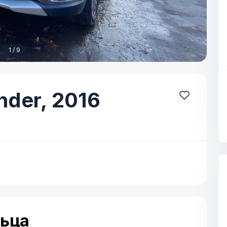
1 / 9
nder,
2016
льца