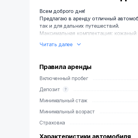
Всем доброго дня!
Предлагаю в аренду отличный автомоб
так и для дальних путешествий.
Максимальная комплектация: кожаный 
света, круиз-контроль, двухзонный кл
Читать далее
подключаемый полный привод.
Мощность 167 л.с., поэтому комфортно
Бензин АИ-95, расход по городу 9-10 л,
Правила аренды
На крышу при необходимости возможн
перевозки как вещей, так и лыжного л
Включенный пробег
Депозит
Минимальный стаж
Минимальный возраст
Страховка
Характеристики автомобиля