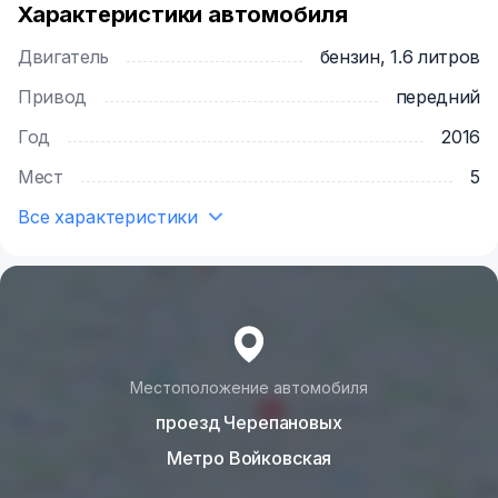
Номер для связи +7 495 744 67 87
Характеристики автомобиля
Двигатель
бензин, 1.6 литров
Мессенджеры +7 926 222 72 94
Привод
передний
Год
2016
Мест
5
Все характеристики
Местоположение автомобиля
проезд Черепановых
Метро Войковская