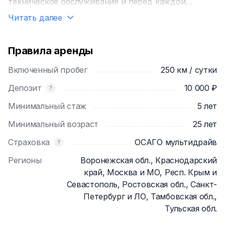
техническое обслуживание и перед каждой
выдачей клиенту проверяются на отсутствие
Читать далее
неисправностей. Вам предоставляется авто с
АКПП, кондиционером (климат контролем),
блютуз модулем.
Правила аренды
Включенный пробег
250 км / сутки
Депозит от 10.000 рублей (зависит от региона
поездки, стажа, возраста и т.д.)
Депозит
10 000 ₽
Минимальный стаж
5 лет
Требования к арендатору: гражданство РФ,
прописка на территории РФ, возраст от 25 лет,
Минимальный возраст
25 лет
стаж от 5 лет (исключения рассматриваются
Страховка
ОСАГО мультидрайв
индивидуально).
Регионы
Воронежская обл., Краснодарский
Режим нашей работы с 10:00 до 19:00. Забор
край, Москва и МО, Респ. Крым и
автомобиля в не рабочее время оплачивается
Севастополь, Ростовская обл., Санкт-
отдельно, доставка так же обсуждается и
Петербург и ЛО, Тамбовская обл.,
оплачивается отдельно по согласованию сторон.
Тульская обл.