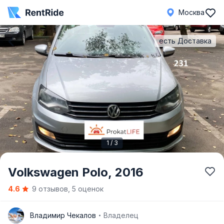
Москва
есть Доставка
1 / 3
Item
Volkswagen Polo,
2016
1
4.6
9 отзывов, 5 оценок
of
3
В
Владимир Чекалов
Владелец