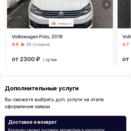
Item
Item
Volkswagen Polo,
2018
Vol
1
1
4.9
28 отзывов
4.7
of
of
3
3
от 2300 ₽
от
/ сутки
Item
1
of
Дополнительные услуги
6
Вы сможете выбрать доп. услуги на этапе
оформления заявки
Доставка и возврат
Владелец сможет доставить автомобиль в аэропорты: