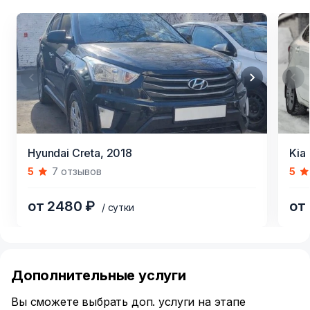
Item
Item
Hyundai Creta,
2018
Kia 
1
1
5
7 отзывов
5
of
of
4
7
от 2480 ₽
от
/ сутки
Item
1
of
Дополнительные услуги
6
Вы сможете выбрать доп. услуги на этапе