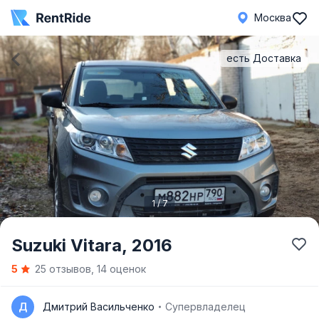
Москва
есть Доставка
1 / 7
Item
Suzuki Vitara,
2016
1
5
25 отзывов, 14 оценок
of
7
Д
Дмитрий Васильченко
Супервладелец