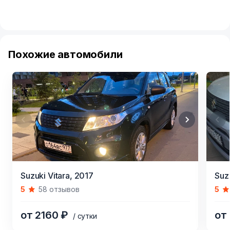
Похожие автомобили
Item
Item
Suzuki Vitara,
2017
Suzu
1
1
5
58 отзывов
5
of
of
4
5
от 2160 ₽
от
/ сутки