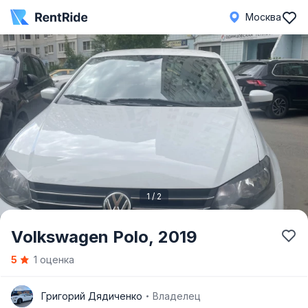
Москва
1 / 2
Item
Volkswagen Polo,
2019
1
5
1 оценка
of
2
Г
Григорий Дядиченко
Владелец