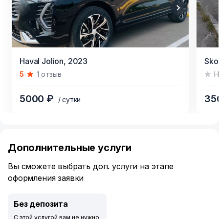
Item
Item
Haval Jolion,
2023
Sko
1
1
5
1 отзыв
Н
of
of
3
3
5000 ₽
35
/ сутки
Item
1
of
Дополнительные услуги
6
Вы сможете выбрать доп. услуги на этапе
оформления заявки
Без депозита
С этой услугой вам не нужно