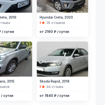
Item
reta,
2019
Hyundai Creta,
2020
1
отзыва
38 отзывов
5
of
₽
/ сутки
от 2160 ₽
/ сутки
5
Item
ara,
2015
Skoda Rapid,
2018
1
тзывов
44 отзыва
5
of
₽
/ сутки
от 1840 ₽
/ сутки
12