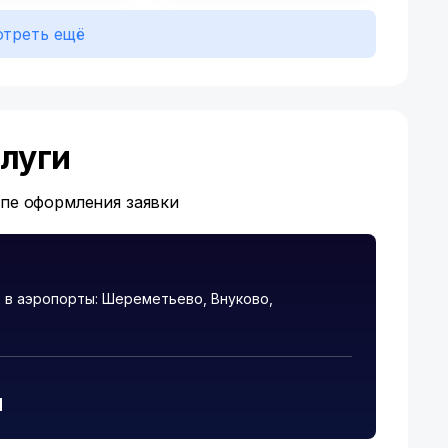
треть ещё
луги
апе оформления заявки
 в аэропорты: Шереметьево, Внуково,
и