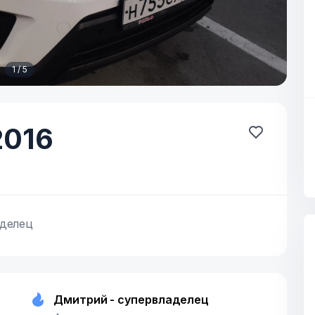
1 / 5
016
делец
Дмитрий - супервладелец