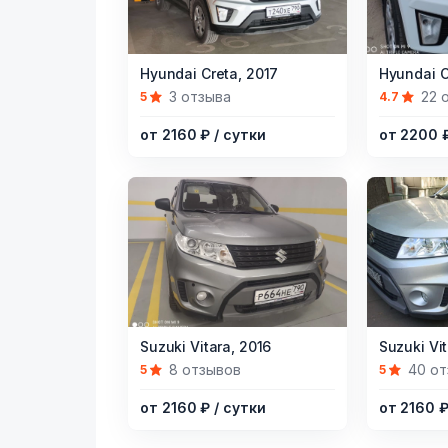
Item
Item
Hyundai Creta,
2017
Hyundai C
1
1
3 отзыва
22 
5
4.7
of
of
от 2160 ₽
/ сутки
от 2200 
4
5
Item
Item
Suzuki Vitara,
2016
Suzuki Vit
1
1
8 отзывов
40 о
5
5
of
of
от 2160 ₽
/ сутки
от 2160 
5
5