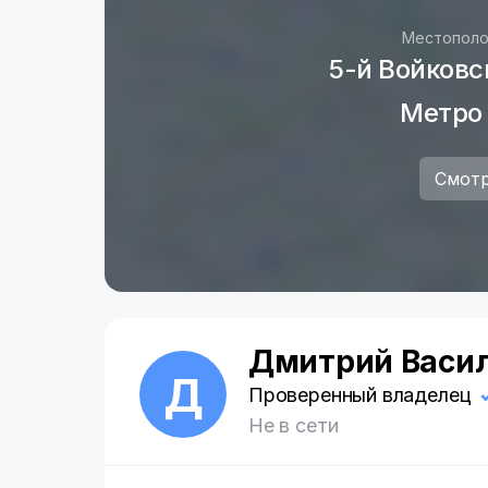
Местополо
5-й Войковс
Метро
Смотр
Дмитрий Васи
Д
Проверенный владелец
Не в сети