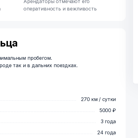
Арендаторы отмечают его
а
оперативность и вежливость
льца
нимальным пробегом.
роде так и в дальних поездках.
270 км / сутки
5000 ₽
3 года
24 года