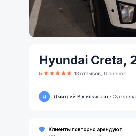
Item
1
of
Hyundai Creta,
2
5
5
13 отзывов, 6 оценок
Дмитрий Васильченко
Супервла
Д
Клиенты повторно арендуют