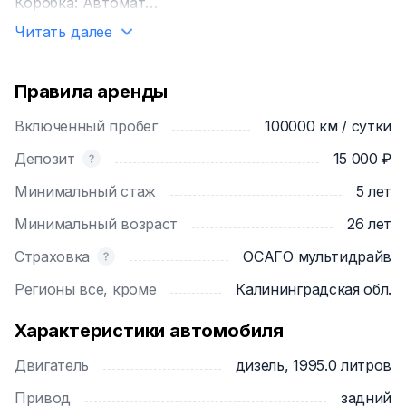
Коробка: Автомат
Тип двигателя: Дизель
Читать далее
Привод: задний
Расход: 6.6 л
Правила аренды
💸У нас лучшие цены в Калининграде.
Включенный пробег
100000 км / сутки
💎Преимущества для вас:
Депозит
15 000 ₽
Минимальный стаж
5 лет
Многообразие автопарка;
База более 50 тысяч клиентов;
Минимальный возраст
26 лет
Автомобили обслужены и на хорошей резине;
Страховка
ОСАГО мультидрайв
15 лет успешной работы;
Круглосуточное сопровождение;
Регионы все, кроме
Калининградская обл.
Доставка авто бесплатно;
Сдача машины в другом городе;
Характеристики автомобиля
Офисы в Зеленоградске и Дубае;
Двигатель
дизель, 1995.0 литров
Гарантия приватности.
Привод
задний