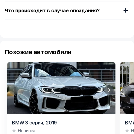
Что происходит в случае опоздания?
Похожие автомобили
Item
Item
BMW 3 серии,
2019
BMW
1
1
Новинка
Н
of
of