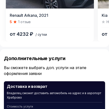
-Система мониторинга «слепых зон»
-Система управления дальним светом
Item
Item
-Круиз-контроль
Renault Arkana,
2021
Kia
1
1
-Вспомогательная система торможения (BAS)
5
1 отзыв
Н
of
of
-Ключ ДУ (дистанционный ключ)
3
4
от 4232 ₽
от
/ сутки
Item
1
of
Дополнительные услуги
6
Вы сможете выбрать доп. услуги на этапе
оформления заявки
Доставка и возврат
Владелец сможет доставить автомобиль на адрес и в аэропорт
Храброво
Стоимость услуги