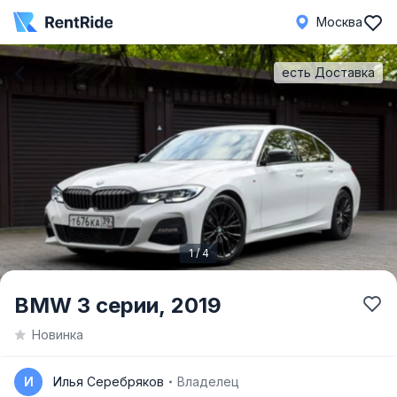
Москва
есть Доставка
1 / 4
Item
BMW 3 серии,
2019
1
Новинка
of
4
И
Илья Серебряков
Владелец