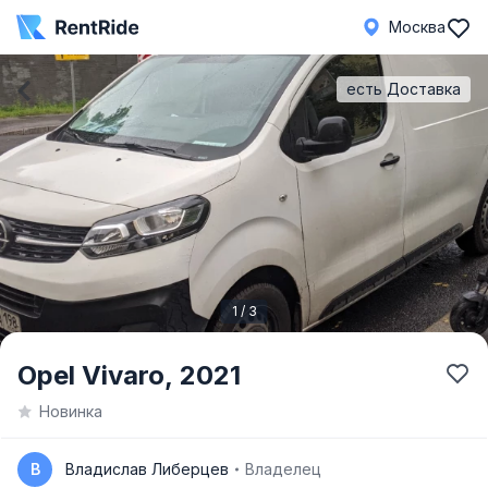
Москва
есть Доставка
1 / 3
Item
Opel Vivaro,
2021
1
Новинка
of
3
В
Владислав Либерцев
Владелец