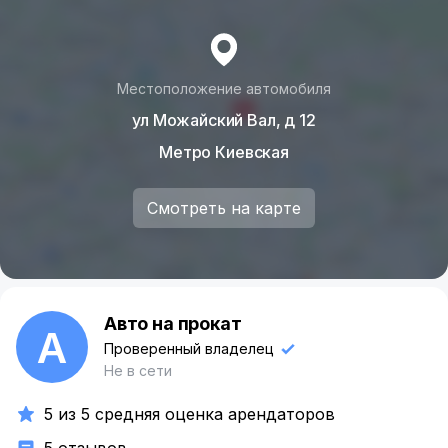
не кренит на поворотах даже при больших
скоростях, а столкновения предупреждает
бортовая электроника. Но при этом у вас есть и
контроль амортизаторов, и перераспределение
Местоположение автомобиля
крутящего момента, и полноприводная
ул Можайский Вал, д 12
трансмиссия. А главное – адаптивная подвеска.
Бездорожье для такой модели не проблема.
Метро Киевская
С услугами Black Car вы можете прочувствовать
все преимущества этого мощного авто. С
Смотреть на карте
прокатом Mercedes-Benz GLE в Москве вы не
переплачиваете, не переживаете об обслуживании
и можете выкупить модель в будущем.
Авто на прокат
А
Проверенный владелец
Не в сети
5 из 5 средняя оценка арендаторов