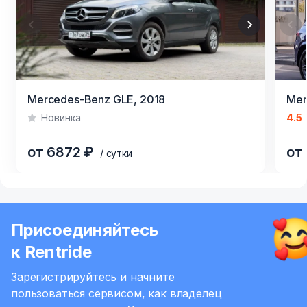
Item
Item
Mercedes-Benz GLE,
2018
Mer
1
1
Новинка
4.5
of
of
4
9
от 6872 ₽
от 
/ сутки
Item
1
of
Присоединяйтесь
4
к Rentride
Зарегистрируйтесь и начните
пользоваться сервисом,
как владелец