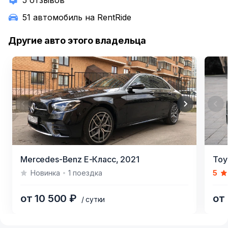
5 отзывов
51 автомобиль на RentRide
Другие авто этого владельца
Item
Item
Mercedes-Benz E-Класс,
2021
Toy
1
1
Новинка
1 поездка
5
of
of
6
5
от 10 500 ₽
от
/ сутки
Item