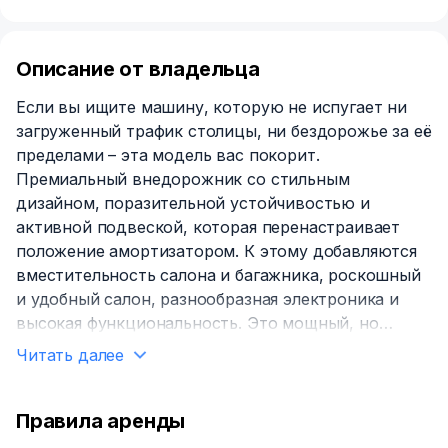
Описание от владельца
Если вы ищите машину, которую не испугает ни
загруженный трафик столицы, ни бездорожье за её
пределами – эта модель вас покорит.
Премиальный внедорожник со стильным
дизайном, поразительной устойчивостью и
активной подвеской, которая перенастраивает
положение амортизатором. К этому добавляются
вместительность салона и багажника, роскошный
и удобный салон, разнообразная электроника и
высокая функциональность. Это мощный, но
комфортный автомобиль. Аренда Mercedes-Benz
Читать далее
GLE в Москве подойдёт для активных семей, где
их члены хотят не только успеть в школу или
детский сад, но и на бизнес-встречи, переговоры
Правила аренды
и закупки. Этот кроссовер идеален для частых