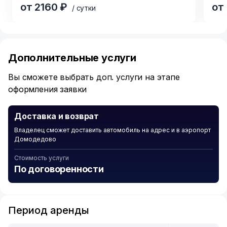
от 2160 ₽
от
/ сутки
https://rentride.ru/cars/503927/
Item
Chevrolet Captiva 2023г.в. 7 мест
1
https://rentride.ru/cars/505746/
of
Дополнительные услуги
6
Вы сможете выбрать доп. услуги на этапе
оформления заявки
Доставка и возврат
Владелец сможет доставить автомобиль на адрес и в аэропорт
Домодедово
Стоимость услуги
По договоренности
Период аренды