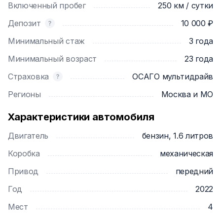
Включенный пробег
250 км / сутки
пробегом;
2. Гарантийное обслуживание: автомобиль готов к
Депозит
10 000 ₽
Вашей поездке;
Минимальный стаж
3 года
3. Объем багажника 480 литров: вместится 3
чемодана и 2 сумки минимум;
Минимальный возраст
23 года
4. Кузов Лифтбек: откидывается крышка багажника
Страховка
ОСАГО мультидрайв
вместе с задним стеклом;
5. Экономичный расход: порядка 6.5-8 литров в
Регионы
Москва и МО
смешенном цикле;
6. Зимняя шипованная резина!
Характеристики автомобиля
Двигатель
бензин, 1.6 литров
ВАЖНО: На автомобиль действует спец. цена на
новогодние праздники
Коробка
механическая
Привод
передний
Краткая комплектация автомобиля:
• Тонировка задней полусферы;
Год
2022
• Парковочные радары задние
Мест
4
• Подогрев сидений;