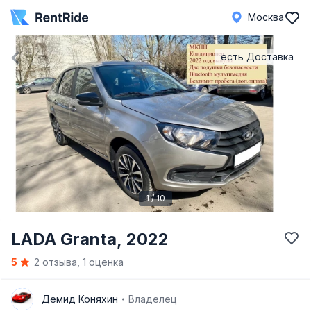
Москва
есть Доставка
1 / 10
Item
LADA Granta,
2022
1
5
2 отзыва, 1 оценка
of
10
Д
Демид Коняхин
Владелец