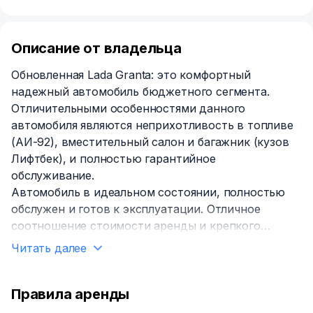
Описание от владельца
Обновленная Lada Granta: это комфортный
надежный автомобиль бюджетного сегмента.
Отличительными особенностями данного
автомобиля являются неприхотливость в топливе
(АИ-92), вместительный салон и багажник (кузов
Лифтбек), и полностью гарантийное
обслуживание.
Автомобиль в идеальном состоянии, полностью
обслужен и готов к эксплуатации. Отличное
соотношение стоимости аренды и крепкого
автомобиля, который окажется верным спутников
Читать далее
в дороге.
Особенности автомобиля:
Правила аренды
1. Автомобиль с реальным и минимальным