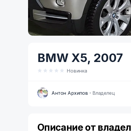
Item
1
of
BMW X5,
2007
6
Новинка
Антон Архипов
Владелец
А
Описание от владе