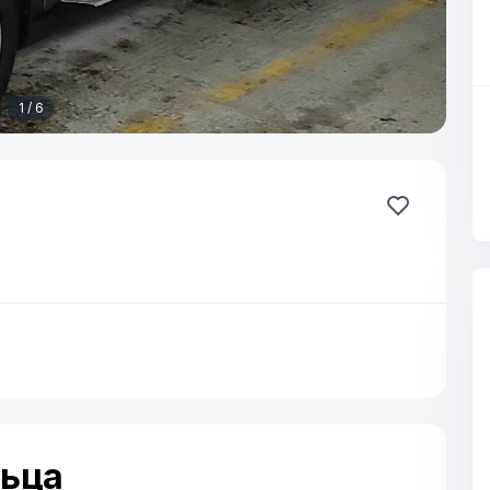
1 / 6
льца