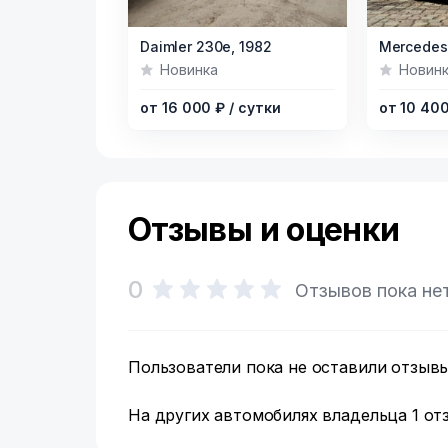
Item
Item
Daimler 230e,
1982
1
1
Новинка
Новин
of
of
от 16 000 ₽
/ сутки
от 10 40
5
8
Отзывы и оценки
0
Отзывов пока не
Пользователи пока не оставили отзывы
На других автомобилях владельца 1 отз