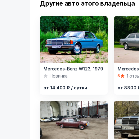
Другие авто этого владельца
Item
Item
Mercedes-Benz W123,
1979
Mercedes
1
1
Новинка
1 отз
5
of
of
от 14 400 ₽
/ сутки
от 8800
5
5