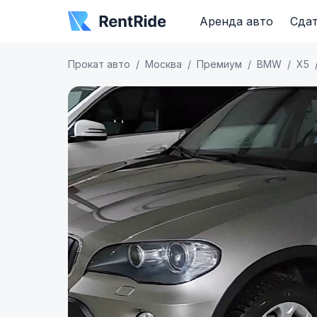
Аренда авто
Сдат
Прокат авто
Москва
Премиум
BMW
X5