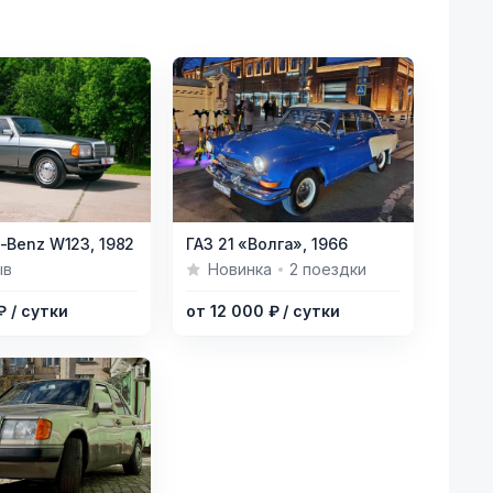
Item
-Benz W123,
1982
ГАЗ 21 «Волга»,
1966
1
ыв
Новинка
2 поездки
of
 ₽
/ сутки
от 12 000 ₽
/ сутки
5