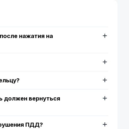
ы
после нажатия на
ельцу?
ь должен вернуться
арушения ПДД?