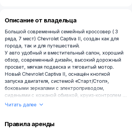
Описание от владельца
Большой современный семейный кроссовер ( 3
ряда, 7 мест) Chevrolet Captiva II, создан как для
города, так и для путешествий.
У авто удобный и вместительный салон, хороший
обзор, современный дизайн, высокий дорожный
просвет, мягкая подвеска и тяговитый мотор.
Новый Chevrolet Captiva II, оснащён кнопкой
запуска двигателя, системой «Старт/Стоп»,
боковыми зеркалами с электроприводом,
сиденьями с кожаной обивкой, круиз-контролем и
камерой заднего вида с парктрониками.
Читать далее
Информационно-развлекательная система
поддерживает Apple CarPlay.
Расход топлива (городской), л/100км: 8.2
Правила аренды
Расход топлива (загородный), л/100км: 5.4