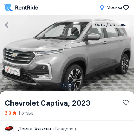
Москва
есть Доставка
1 / 10
Item
Chevrolet Captiva,
2023
1
3.3
1 отзыв
of
10
Д
Демид Коняхин
Владелец