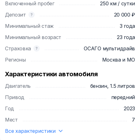
Включенный пробег
250 км / сутки
Расход топлива (смешанный), л/100км: 6.9
* Свободное передвижение на автомобиле
Депозит
20 000 ₽
допускается по территории Москвы и
Минимальный стаж
3 года
Подмосковья. (Возможность выезда в другие
регионы, возможно по согласованию).
Минимальный возраст
23 года
Страховка
ОСАГО мультидрайв
P.S. Если этот автомобиль Вам не подошёл, Вы
можете арендовать другие мои автомобили,
Регионы
Москва и МО
перейдя по ссылкам:
LADA Largus 7 мест
Характеристики автомобиля
https://rentride.ru/cars/11954/
Двигатель
бензин, 1.5 литров
Renault Logan Stepway 2020г.в.
Привод
передний
https://rentride.ru/cars/502902/
Год
2023
https://rentride.ru/cars/503414/
Мест
7
Renault Sandero Stepway 2020г.в.
Все характеристики
https://rentride.ru/cars/504670/