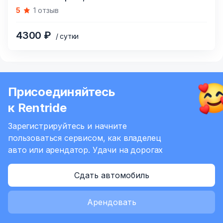
1
5
1 отзыв
of
2
4300 ₽
/ сутки
Присоединяйтесь
к Rentride
Зарегистрируйтесь и начните
пользоваться сервисом,
как владелец
авто или арендатор.
Удачи на дорогах
Сдать автомобиль
Арендовать