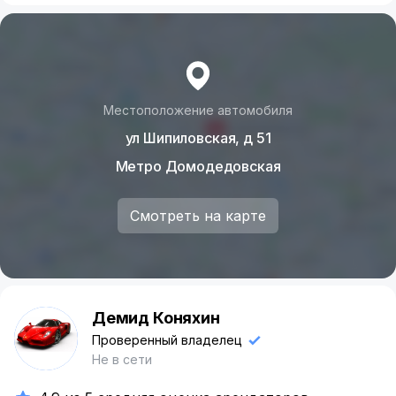
https://rentride.ru/cars/501920/
Volkswagen Polo 2019г.в.
https://rentride.ru/cars/500941/
Skoda Rapid 2020г.в.
Местоположение автомобиля
https://rentride.ru/cars/503187/
ул Шипиловская, д 51
https://rentride.ru/cars/500870/
Метро Домодедовская
Nissan Terrano,2021г.в.
https://rentride.ru/cars/502167/
Смотреть на карте
Hyundai Creta 2019г.в.
https://rentride.ru/cars/501260/
Демид Коняхин
Kia Seltos 2022г.в.
Д
Проверенный владелец
https://rentride.ru/cars/503927/
Не в сети
LADA Granta 2023г.в.