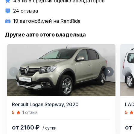
4.9 из 5 средняя оценка арендаторов
https://rentride.ru/cars/505560/
24 отзыва
19 автомобилей на RentRide
Другие авто этого владельца
Item
Item
Renault Logan Stepway,
2020
LAD
1
1
5
1 отзыв
5
of
of
5
9
от 2160 ₽
от
/ сутки