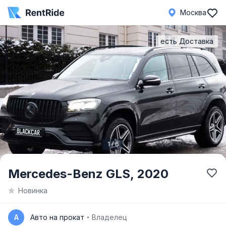
Москва
есть Доставка
1 / 6
Item
Mercedes-Benz GLS,
2020
1
Новинка
of
6
А
Авто на прокат
Владелец