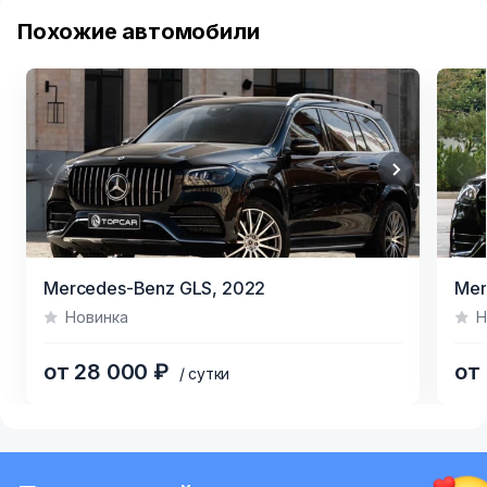
Похожие автомобили
Item
Item
Mercedes-Benz GLS,
2022
Mer
1
1
Новинка
Н
of
of
13
4
от 28 000 ₽
от
/ сутки
Item
1
of