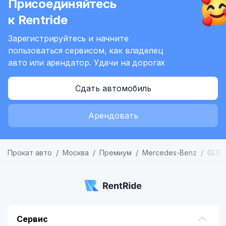
Присоединяйтесь
3
к Rentride
Зарегистрируйтесь и начните
пользоваться сервисом,
как владелец
авто или арендатор.
Удачи на дорогах
Сдать автомобиль
Арендовать
Прокат авто
Москва
Премиум
Mercedes-Benz
GLS
Сервис