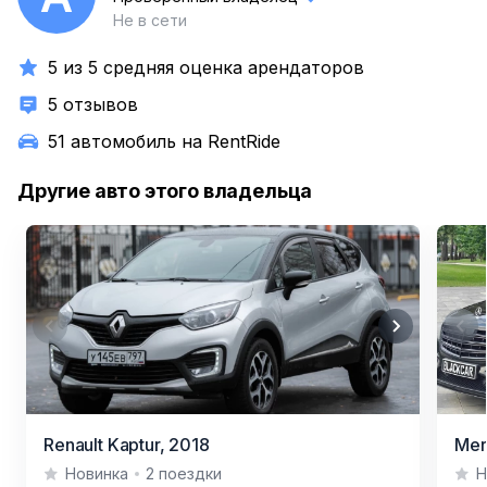
Не в сети
5 из 5 средняя оценка арендаторов
5 отзывов
51 автомобиль на RentRide
Другие авто этого владельца
Item
Item
Renault Kaptur,
2018
Mer
1
1
Новинка
2 поездки
Н
of
of