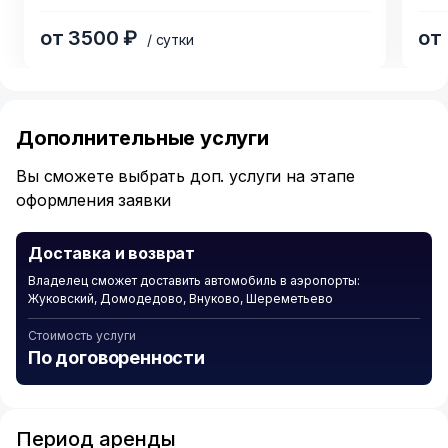
6
4
от 3500 ₽
от
/ сутки
Item
1
of
Дополнительные услуги
6
Вы сможете выбрать доп. услуги на этапе
оформления заявки
Доставка и возврат
Владелец сможет доставить автомобиль в аэропорты:
Жуковский, Домодедово, Внуково, Шереметьево
Стоимость услуги
По договоренности
Период аренды