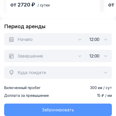
от 2720 ₽
от
/ сутки
Item
1
Период аренды
of
6
Куда поедете
Включенный пробег
300 км / сут
Доплата за превышение
15 ₽ / км
Забронировать