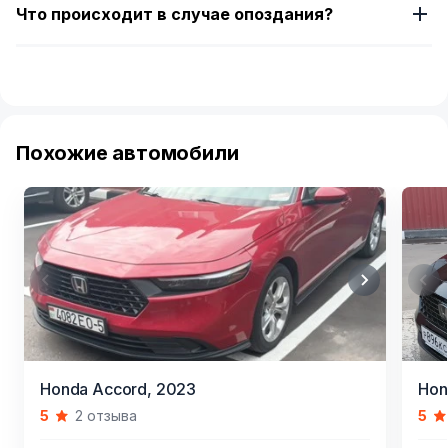
Что происходит в случае опоздания?
Похожие автомобили
Item
Item
Honda Accord,
2023
Hon
1
1
5
2 отзыва
5
of
of
10
12