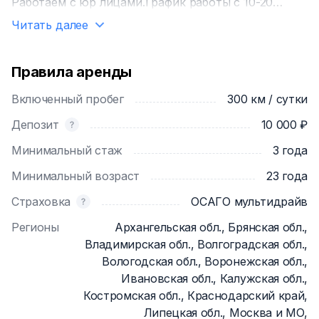
Работаем с юр лицами.График работы с 10-20
часов. Удобные способы продления и оплаты
Читать далее
аренды. По любым вопросам звоните или пишите.
Правила аренды
Включенный пробег
300 км / сутки
Депозит
10 000 ₽
Минимальный стаж
3 года
Минимальный возраст
23 года
Страховка
ОСАГО мультидрайв
Регионы
Архангельская обл., Брянская обл.,
Владимирская обл., Волгоградская обл.,
Вологодская обл., Воронежская обл.,
Ивановская обл., Калужская обл.,
Костромская обл., Краснодарский край,
Липецкая обл., Москва и МО,