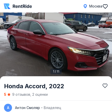
Москва
1 / 11
Item
Honda Accord,
2022
1
5
9 отзывов, 2 оценки
of
11
А
Антон Смоляр
Владелец