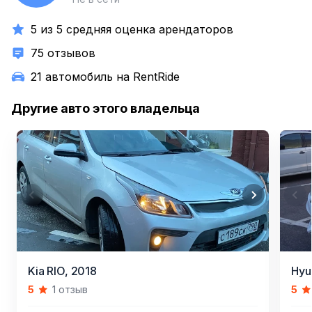
5 из 5 средняя оценка арендаторов
75 отзывов
21 автомобиль на RentRide
Другие авто этого владельца
Item
Item
Kia RIO,
2018
Hyun
1
1
5
1 отзыв
5
of
of
5
7