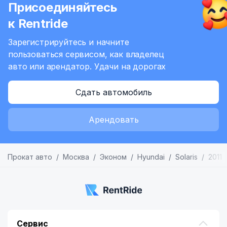
Присоединяйтесь
6
к Rentride
Зарегистрируйтесь и начните
пользоваться сервисом,
как владелец
авто или арендатор.
Удачи на дорогах
Сдать автомобиль
Арендовать
Прокат авто
Москва
Эконом
Hyundai
Solaris
2011
Сервис