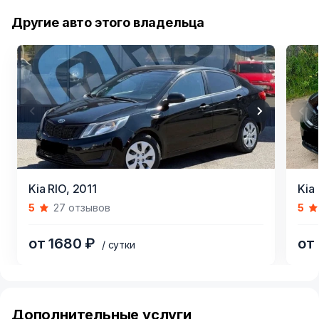
Другие авто этого владельца
Item
Item
Kia RIO,
2011
Kia 
1
1
5
27 отзывов
5
of
of
5
5
от 1680 ₽
от
/ сутки
Item
1
of
Дополнительные услуги