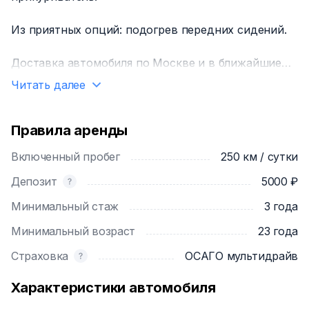
Из приятных опций: подогрев передних сидений.
Доставка автомобиля по Москве и в ближайшие
города мос.области 3000₽.
Читать далее
Задержка возврата автомобиля 250₽ за каждый
час.
Правила аренды
Включенный пробег
250 км / сутки
Депозит
5000 ₽
Минимальный стаж
3 года
Минимальный возраст
23 года
Страховка
ОСАГО мультидрайв
Характеристики автомобиля