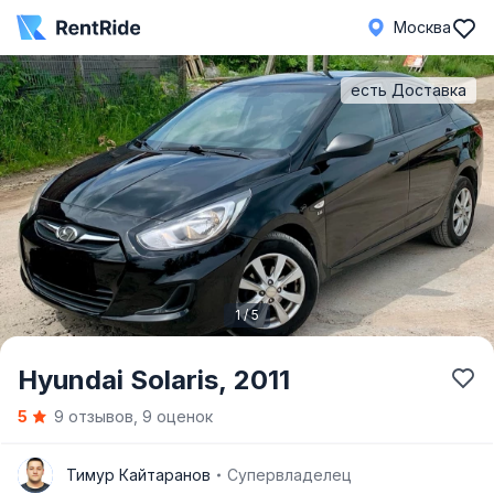
Москва
есть Доставка
1 / 5
Item
Hyundai Solaris,
2011
1
5
9 отзывов, 9 оценок
of
5
Т
Тимур Кайтаранов
Супервладелец