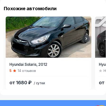
Похожие автомобили
Item
Item
Hyundai Solaris,
2012
Hyun
1
1
5
14 отзывов
Н
of
of
5
4
от 1680 ₽
от
/ сутки
Item
1
of