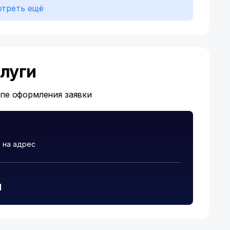
треть ещё
луги
апе оформления заявки
 на адрес
и