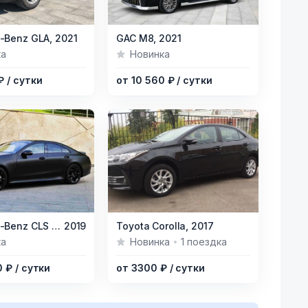
Item
-Benz GLA,
2021
GAC M8,
2021
1
ка
Новинка
of
 ₽
/ сутки
от 10 560 ₽
/ сутки
5
Item
Mercedes-Benz CLS AMG,
2019
Toyota Corolla,
2017
1
ка
Новинка
1 поездка
of
0 ₽
/ сутки
от 3300 ₽
/ сутки
5