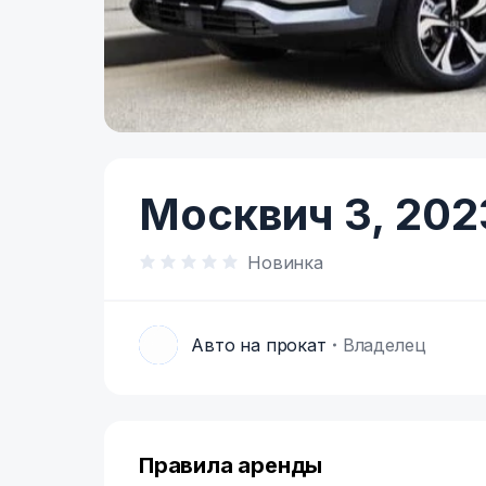
Item
1
of
Москвич 3,
202
3
Новинка
Авто на прокат
Владелец
А
Правила аренды