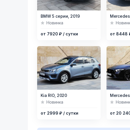
Item
Item
BMW 5 серии,
2019
Mercedes
1
1
Новинка
Новин
of
of
от 7920 ₽
/ сутки
от 8448
5
6
Item
Item
Kia RIO,
2020
1
1
Новинка
Новин
of
of
от 2999 ₽
/ сутки
от 20 24
4
7