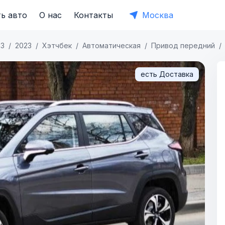
ь авто
О нас
Контакты
Москва
3
2023
Хэтчбек
Автоматическая
Привод передний
есть Доставка