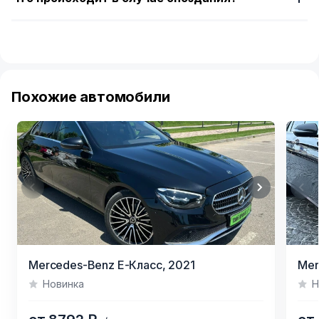
Похожие автомобили
Item
Item
Mercedes-Benz E-Класс,
2021
Mer
1
1
Новинка
Н
of
of
7
4