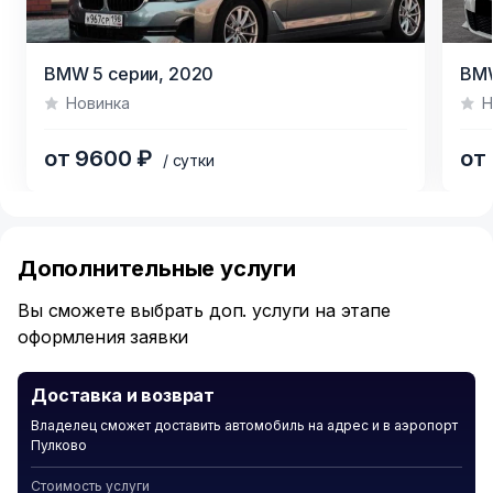
Item
Item
BMW 5 серии,
2020
BMW
1
1
Новинка
Н
of
of
7
2
от 9600 ₽
от
/ сутки
Item
1
of
Дополнительные услуги
5
Вы сможете выбрать доп. услуги на этапе
оформления заявки
Доставка и возврат
Владелец сможет доставить автомобиль на адрес и в аэропорт
Пулково
Стоимость услуги