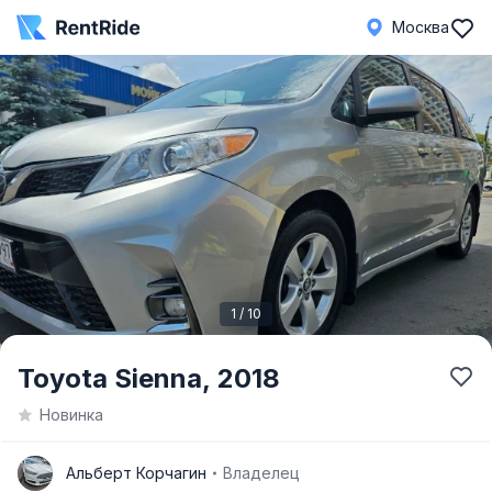
Москва
1 / 10
Item
Toyota Sienna,
2018
1
Новинка
of
10
А
Альберт Корчагин
Владелец