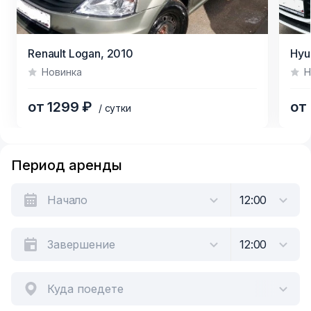
Item
Renault Logan,
2010
Hyun
1
Новинка
Н
of
6
от 1299 ₽
от
/ сутки
Item
1
Период аренды
of
6
Куда поедете