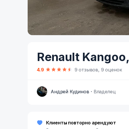
Item
1
of
Renault Kangoo
7
4.9
9 отзывов, 9 оценок
Андрей Кудинов
Владелец
А
Клиенты повторно арендуют