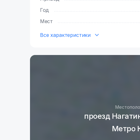
Год
Мест
Все характеристики
Местополо
проезд Нагатин
Метро 