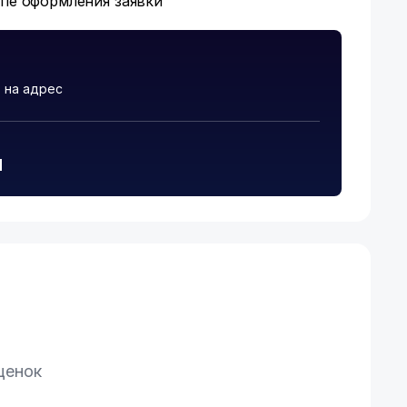
апе оформления заявки
 на адрес
и
ценок