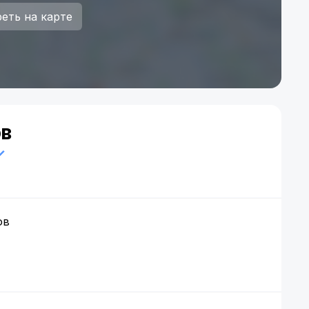
еть на карте
ов
ов