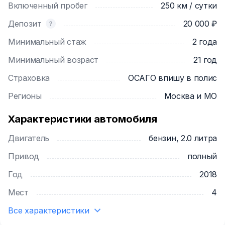
Включенный пробег
250 км / сутки
- Двигатель: Мощный 2.0 бензиновый двигатель с
Депозит
20 000 ₽
252 л.с. — обеспечит вам захватывающую
Минимальный стаж
2 года
скорость и отличную управляемость.
Минимальный возраст
21 год
- Привод: Полный — уверенность на дороге в
Страховка
ОСАГО впишу в полис
любых условиях.
Регионы
Москва и МО
- Салон: Роскошная белая кожа — создаёт
атмосферу комфорта и стиля.
Характеристики автомобиля
Двигатель
бензин, 2.0 литра
- Дополнительно: Жесткая крыша и качественная
музыка Harmon — наслаждайтесь каждой минутой
Привод
полный
за рулем!
Год
2018
Мест
4
📞 Закажите прокат BMW 430I прямо сейчас! Не
Все характеристики
упустите шанс прокатиться на настоящем символе