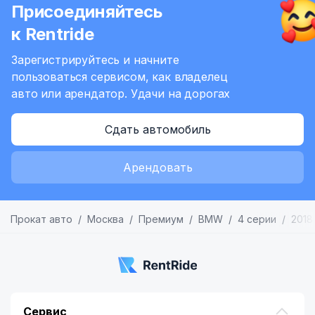
Присоединяйтесь
6
к Rentride
Зарегистрируйтесь и начните
пользоваться сервисом,
как владелец
авто или арендатор.
Удачи на дорогах
Сдать автомобиль
Арендовать
Прокат авто
Москва
Премиум
BMW
4 серии
2018
Сервис