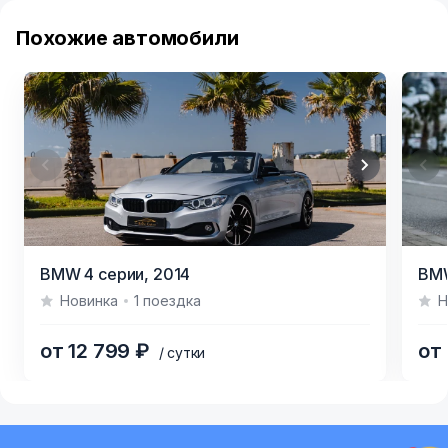
Похожие автомобили
Item
Item
BMW 4 серии,
2014
BMW
1
1
Новинка
1 поездка
Н
of
of
3
5
от 12 799 ₽
от
/ сутки
Item
1
of