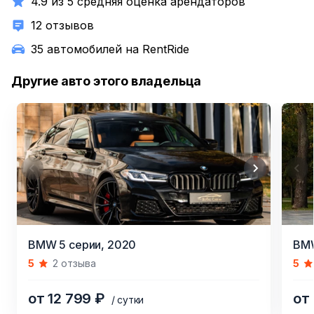
4.9 из 5 средняя оценка арендаторов
12 отзывов
35 автомобилей на RentRide
Другие авто этого владельца
Item
Item
BMW 5 серии,
2020
BMW
1
1
5
2 отзыва
5
of
of
4
9
от 12 799 ₽
от
/ сутки