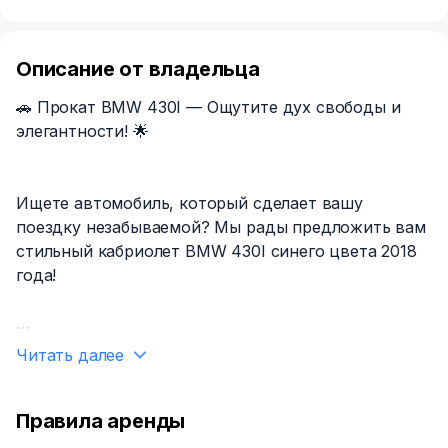
Описание от владельца
🚗 Прокат BMW 430I — Ощутите дух свободы и
элегантности! 🌟
Ищете автомобиль, который сделает вашу
поездку незабываемой? Мы рады предложить вам
стильный кабриолет BMW 430I синего цвета 2018
года!
Читать далее
✨ Основные характеристики:
- Кузов: Кабриолет, 4 места — идеально для
Правила аренды
романтических поездок и летних приключений!