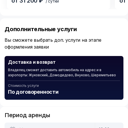
от 31 200 ₽
от
/ сутки
Item
1
of
Дополнительные услуги
2
Вы сможете выбрать доп. услуги на этапе
оформления заявки
Доставка и возврат
Владелец сможет доставить автомобиль на адрес и в
аэропорты: Жуковский, Домодедово, Внуково, Шереметьево
Стоимость услуги
По договоренности
Период аренды