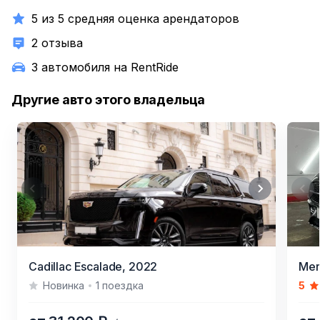
5 из 5 средняя оценка арендаторов
2 отзыва
3 автомобиля на RentRide
Другие авто этого владельца
Item
Item
Cadillac Escalade,
2022
Mer
1
1
Новинка
1 поездка
5
of
of
7
13