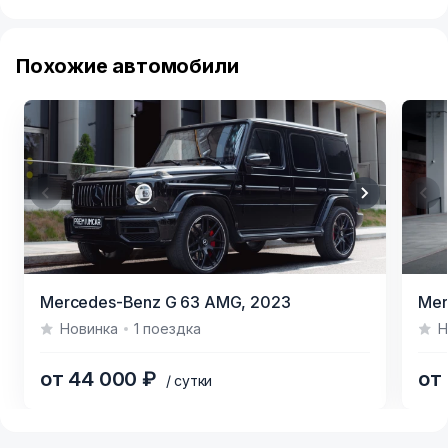
Похожие автомобили
Item
Item
Mercedes-Benz G 63 AMG,
2023
Mer
1
1
Новинка
1 поездка
Н
of
of
5
4
от 44 000 ₽
от
/ сутки
Item
1