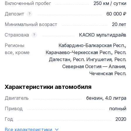
Включенный пробег
250 км / сутки
- ✅ Mercedes-Benz G63 AMG – безупречное
состояние, ухоженный, регулярное обслуживание.
Депозит
60 000 ₽
- ✅ Подача всегда чистых премиальных
Минимальный возраст
20 лет
автомобилей
- ✅ Подача авто 24/7 в удобном для Вас месте.
Страховка
КАСКО мультидрайв
- ✅ Идеален для любых событий – свадьбы,
Регионы
Кабардино-Балкарская Респ.,
фотосессии, деловые встречи, свидания или
все, кроме
Карачаево-Черкесская Респ., Респ.
просто яркие эмоции.
Дагестан, Респ. Ингушетия, Респ.
-✅ Полная конфиденциальность.
Северная Осетия — Алания,
-✅ Надежная страховка (КАСКО+ОСАГО)
Чеченская Респ.
Mercedes-Benz G63 AMG – это не просто
Характеристики автомобиля
автомобиль, это стиль жизни!
Подарите себе незабываемые эмоции и
Двигатель
бензин, 4.0 литра
впечатления. Бронируйте прямо сейчас!
Привод
полный
Год
2020
Все характеристики