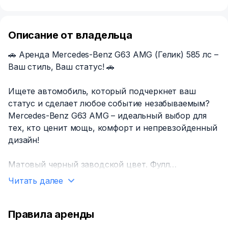
Описание от владельца
🚗 Аренда Mercedes-Benz G63 AMG (Гелик) 585 лс –
Ваш стиль, Ваш статус! 🚗
Ищете автомобиль, который подчеркнет ваш
статус и сделает любое событие незабываемым?
Mercedes-Benz G63 AMG – идеальный выбор для
тех, кто ценит мощь, комфорт и непревзойденный
дизайн!
Матовый черный заводской цвет. Фулл
комплектации с доводчиками дверей, люком,
Читать далее
черный салон с красной строчкой, лучшее
сочетание для настоящего Гелика.
Правила аренды
Почему выбирают нас?