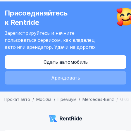
of
Присоединяйтесь
4
к Rentride
Зарегистрируйтесь и начните
пользоваться сервисом,
как владелец
авто или арендатор.
Удачи на дорогах
Сдать автомобиль
Арендовать
Прокат авто
Москва
Премиум
Mercedes-Benz
G 63