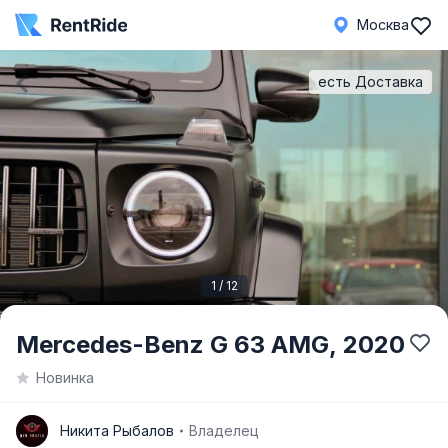
Москва
есть Доставка
1 / 12
Item
Mercedes-Benz G 63 AMG,
2020
1
Новинка
of
12
Н
Никита Рыбалов
Владелец