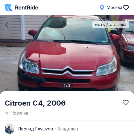
Москва
есть Доставка
1 / 2
Item
Citroen C4,
2006
1
Новинка
of
2
Л
Леонид Глушков
Владелец