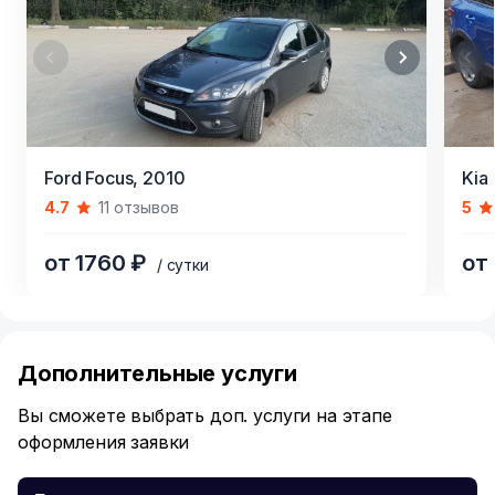
Item
Item
Ford Focus,
2010
Kia 
1
1
4.7
11 отзывов
5
of
of
6
4
от 1760 ₽
от
/ сутки
Item
1
of
Дополнительные услуги
6
Вы сможете выбрать доп. услуги на этапе
оформления заявки