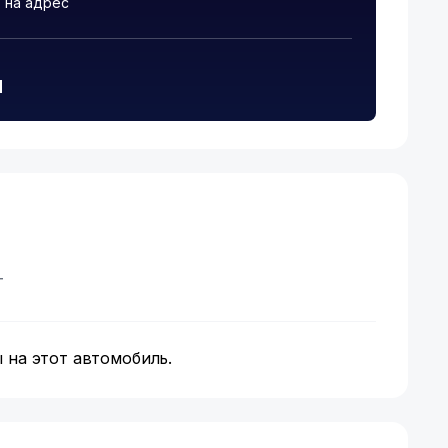
 на адрес
и
т
 на этот автомобиль.