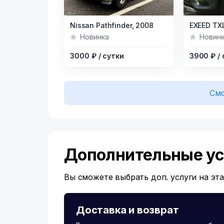
Item
Item
Nissan Pathfinder,
2008
EXEED TXL
1
1
Новинка
Новин
of
of
3000 ₽
/ сутки
3900 ₽
/
4
4
Смо
Дополнительные ус
Вы сможете выбрать доп. услуги на эт
Доставка и возврат