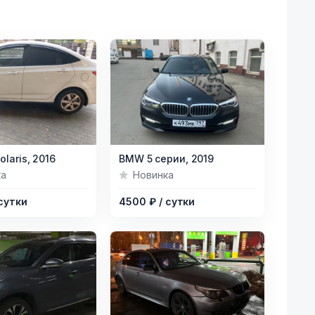
Item
olaris,
2016
BMW 5 серии,
2019
1
ка
Новинка
of
 сутки
4500 ₽
/ сутки
3