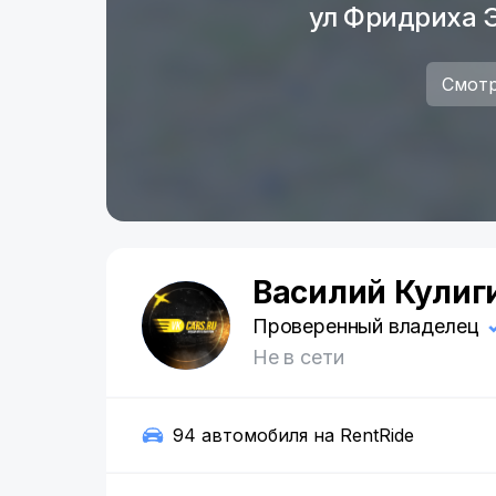
ул Фридриха Э
Смотр
Василий Кулиг
В
Проверенный владелец
Не в сети
94 автомобиля на RentRide