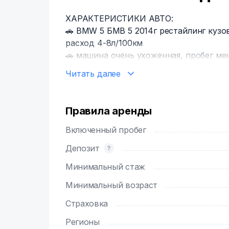
ХАРАКТЕРИСТИКИ АВТО:
🚗 ВМW 5 БМВ 5 2014г рестайлинг кузов 
расход 4-8л/100км
🚗 машина очень ухоженная, пробег мен
🚗 Богатая комплектация: белый кожан
Читать далее
парктроники, запуск двигателя с кноп
подогрев сидений, двухзонный климат-
диски 17 радиус, качественная охранна
Правила аренды
🚗 Летняя и зимняя резина в наличии, в
Включенный пробег
Депозит
Минимальный стаж
Минимальный возраст
Страховка
Регионы