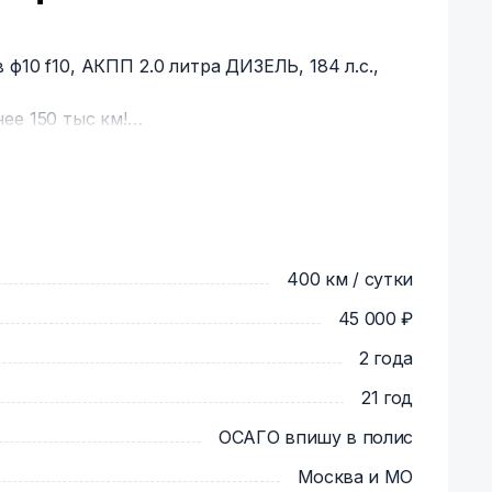
ф10 f10, АКПП 2.0 литра ДИЗЕЛЬ, 184 л.с.,
ее 150 тыс км!
ый салон, электропривод сидений,
ки, бортовой компьютер, электроподъемники,
контроль, мультируль, аудиосистема, литые
я система, USВ, СD, АUХ проч.
ы выкупаете авто вместе с ней!
400 км / сутки
45 000 ₽
2 года
21 год
ОСАГО впишу в полис
Москва и МО