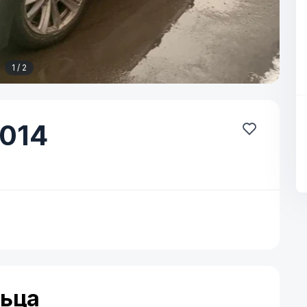
1 / 2
014
льца