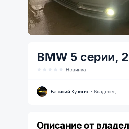
Item
1
of
BMW 5 серии,
2
2
Новинка
Василий Кулигин
Владелец
В
Описание от владе