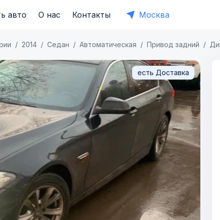
ь авто
О нас
Контакты
Москва
рии
2014
Седан
Автоматическая
Привод задний
Ди
есть Доставка