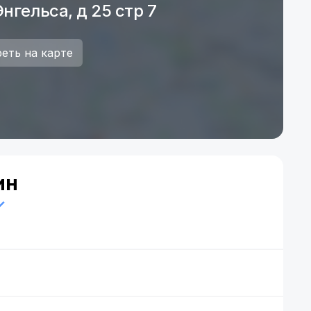
нгельса, д 25 стр 7
еть на карте
ин