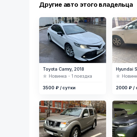
Другие авто этого владельца
Item
Item
Toyota Camry,
2018
Hyundai S
1
1
Новинка
1 поездка
Новин
of
of
3500 ₽
/ сутки
2000 ₽
/
4
2