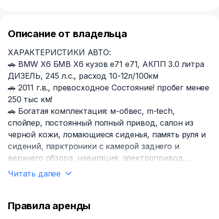
Описание от владельца
ХАРАКТЕРИСТИКИ АВТО:
🚗 ВМW Х6 БМВ Х6 кузов е71 е71, АКПП 3.0 литра
ДИЗЕЛЬ, 245 л.с., расход 10-12л/100км
🚗 2011 г.в., превосходное Состояние! пробег менее
250 тыс км!
🚗 Богатая комплектация: м-обвес, m-tесh,
спойлер, постоянный полный привод, салон из
черной кожи, ломающиеся сиденья, память руля и
сидений, парктроники с камерой заднего и
верхнего обзора, навигация, электропривод
сидений, запуск двигателя с кнопки, бортовой
Читать далее
компьютер, электроподъемники всех окон,
подогрев сидений, двухзонный климат-контроль,
мультируль, аудиосистема, литые диски 20 радиус,
Правила аренды
качественная охранная система, USВ, СD, АUХ