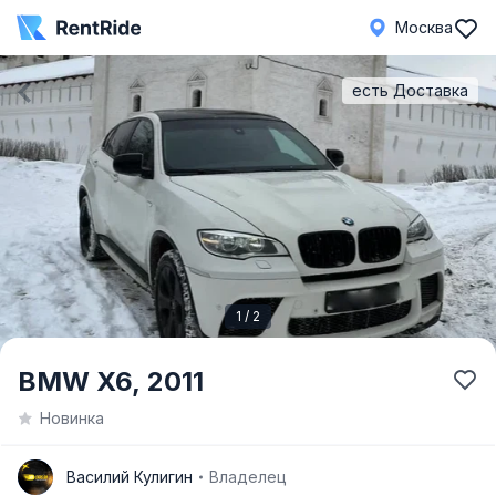
Москва
есть Доставка
1 / 2
Item
BMW X6,
2011
1
Новинка
of
2
В
Василий Кулигин
Владелец