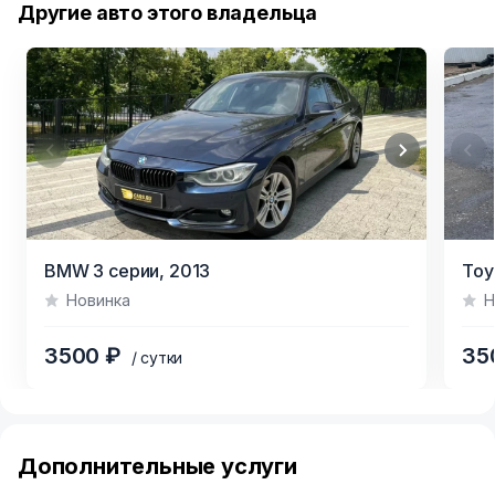
Другие авто этого владельца
Item
Item
BMW 3 серии,
2013
Toy
1
1
Новинка
Н
of
of
3
4
3500 ₽
35
/ сутки
Item
1
of
Дополнительные услуги
6