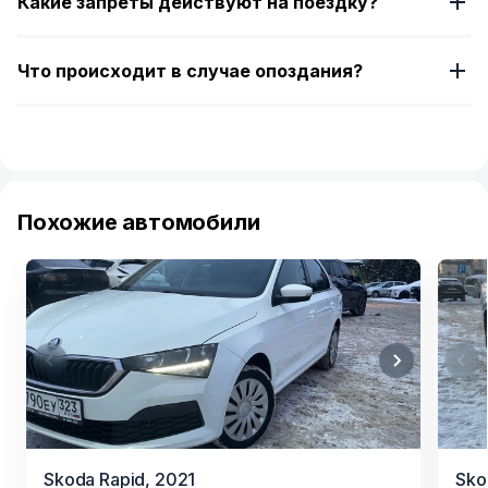
Какие запреты действуют на поездку?
Что происходит в случае опоздания?
Похожие автомобили
Item
Item
Skoda Rapid,
2021
Sko
1
1