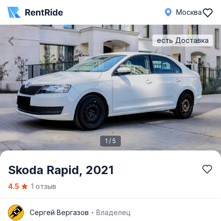
Москва
есть Доставка
1 / 5
Item
Skoda Rapid,
2021
1
4.5
1 отзыв
of
5
С
Сергей Вергазов
Владелец