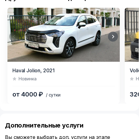
Item
Item
Haval Jolion,
2021
Vol
1
1
Новинка
Н
of
of
9
5
от 4000 ₽
32
/ сутки
Item
1
of
Дополнительные услуги
6
Вы сможете выбрать доп. услуги на этапе