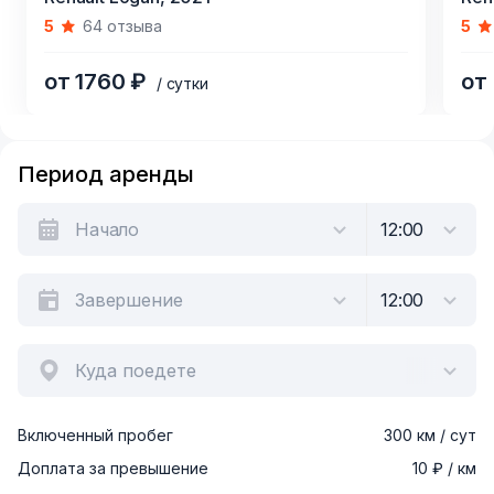
1
1
5
64 отзыва
5
of
of
4
6
от 1760 ₽
от
/ сутки
Item
1
Период аренды
of
4
Куда поедете
Включенный пробег
300 км / сут
Доплата за превышение
10 ₽ / км