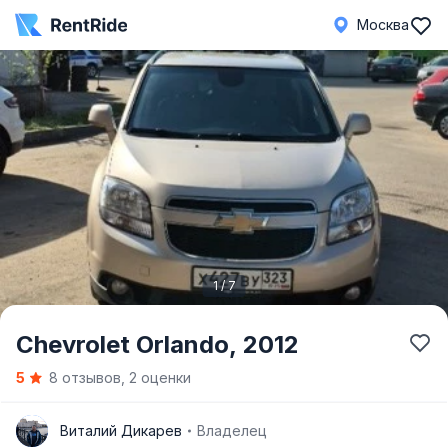
Москва
1 / 7
Item
Chevrolet Orlando,
2012
1
5
8 отзывов, 2 оценки
of
7
В
Виталий Дикарев
Владелец