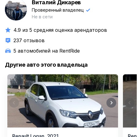
Виталий Дикарев
В
Проверенный владелец
Не в сети
4.9 из 5 средняя оценка арендаторов
237 отзывов
5 автомобилей на RentRide
Другие авто этого владельца
Item
Item
Renault Logan,
2021
Ren