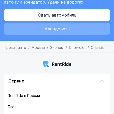
авто или арендатор.
Удачи на дорогах
Сдать автомобиль
Арендовать
Прокат авто
Москва
Эконом
Chevrolet
Orlando
20
Сервис
RentRide в России
Блог