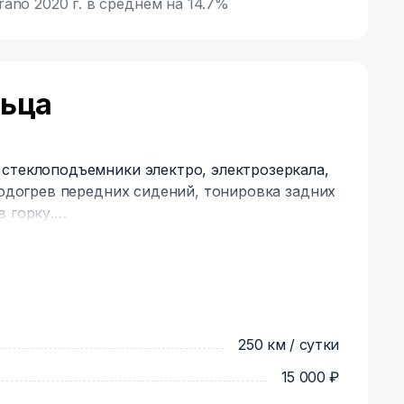
ano 2020 г. в среднем на 14.7%
льца
 стеклоподъемники электро, электрозеркала,
 подогрев передних сидений, тонировка задних
 горку.
а с проводом для всех видов телефонов и
ушитель, провода прикуривания, знак
ик, запаска, аптечка, трос.
латная доставка по Москве и ближайшему
ласти депозит может быть увеличен.
250 км / сутки
15 000 ₽