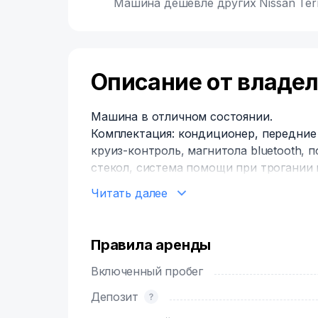
Машина дешевле других Nissan Terr
Описание от владе
Машина в отличном состоянии.
Комплектация: кондиционер, передние
круиз-контроль, магнитола bluetooth,
стекол, система помощи при трогании в
Машина также укомплектована: зарядк
Читать далее
планшетов, держатель телефона, огнет
аварийной остановки, домкрат, баллонн
При аренде от 14 дней возможна бесп
Правила аренды
Подмосковью.
При выезде за пределы Московской об
Включенный пробег
Депозит