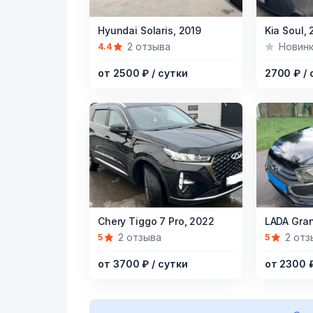
Item
Item
Hyundai Solaris,
2019
Kia Soul,
2
1
1
2 отзыва
Новин
4.4
of
of
от 2500 ₽
/ сутки
2700 ₽
/
5
6
Item
Item
Chery Tiggo 7 Pro,
2022
LADA Gran
1
1
2 отзыва
2 отз
5
5
of
of
от 3700 ₽
/ сутки
от 2300 
6
6