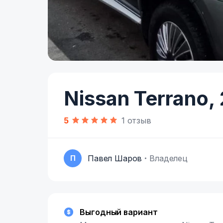
Item
1
of
Nissan Terrano,
8
5
1 отзыв
Павел Шаров
Владелец
П
Выгодный вариант