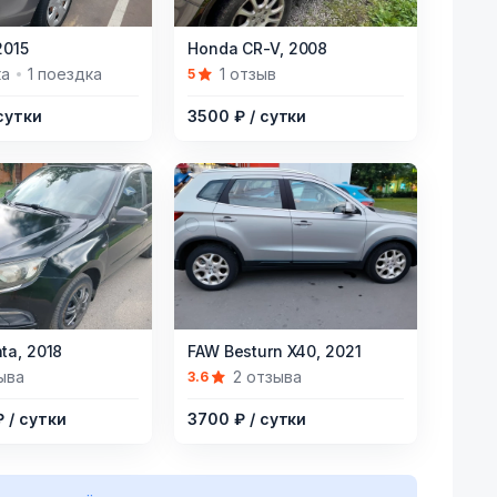
Item
015
Honda CR-V,
2008
1
ка
1 поездка
1 отзыв
5
of
 сутки
3500 ₽
/ сутки
5
Item
ta,
2018
FAW Besturn X40,
2021
1
ыва
2 отзыва
3.6
of
₽
/ сутки
3700 ₽
/ сутки
6