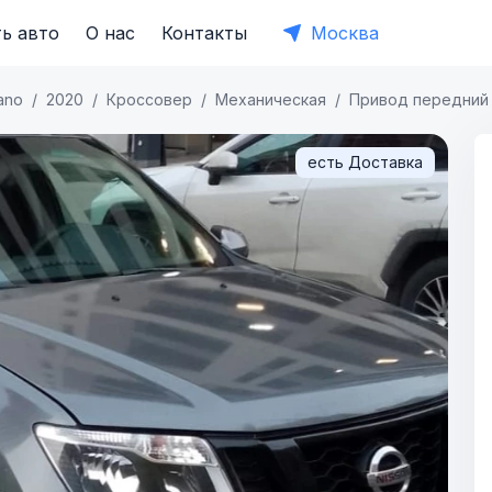
ь авто
О нас
Контакты
Москва
ano
2020
Кроссовер
Механическая
Привод передний
есть Доставка