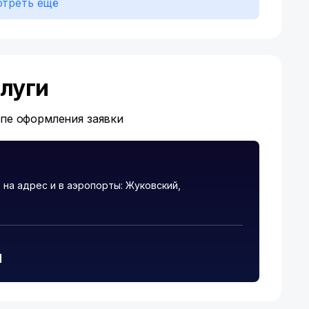
треть ещё
луги
апе оформления заявки
на адрес и в аэропорты: Жуковский,
и