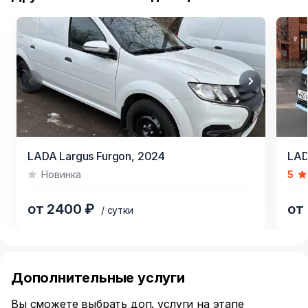
Item
Item
LADA Largus Furgon,
2024
LAD
1
1
Новинка
5
of
of
5
7
от 2400 ₽
от
/ сутки
Item
1
of
Дополнительные услуги
5
Вы сможете выбрать доп. услуги на этапе