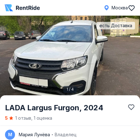
Москва
есть Доставка
1 / 4
Item
LADA Largus Furgon,
2024
1
5
1 отзыв, 1 оценка
of
4
М
Мария Лунёва
Владелец