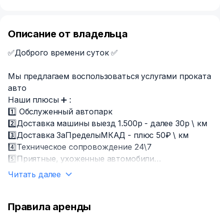
Описание от владельца
✅Доброго времени суток ✅
Мы предлагаем воспользоваться услугами проката
авто
Наши плюсы ➕ :
1️⃣ Обслуженный автопарк
2️⃣Доставка машины выезд 1.500р - далее 30р \ км
3️⃣Доставка ЗаПределыМКАД - плюс 50₽ \ км
4️⃣Техническое сопровождение 24\7
5️⃣Приятные, ухоженные автомобили
6️⃣Коробка АКПП - Автомат
Читать далее
7️⃣Поездки по Регионам РФ - возможно ✅
Плати только за пройденные км
Правила аренды