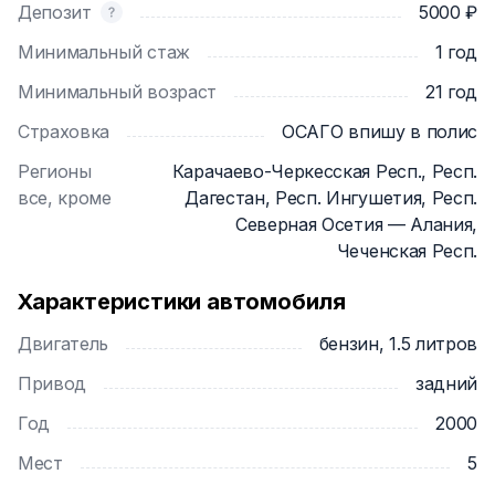
Депозит
5000 ₽
За аренду от 1 до 7 суток - 8₽/км
За аренду от 8 до 14 суток - 7₽/км
Минимальный стаж
1 год
За аренду от 15 суток - 6₽/км
Минимальный возраст
21 год
Наши минусы ➖:
Страховка
ОСАГО впишу в полис
1️⃣ Не нашли ✅
Регионы
Карачаево-Черкесская Респ., Респ.
все, кроме
Дагестан, Респ. Ингушетия, Респ.
Простыми словами, сел поехал 👐🆗
Северная Осетия — Алания,
Чеченская Респ.
Так же у нас 2 пункта выдачи автомобилей✅
1️⃣ Путилково, Сходненская 25
Характеристики автомобиля
2️⃣ Московский, Радужная 23
Двигатель
бензин, 1.5 литров
Просьба у менеджера уточнять, где можно забрать
Привод
задний
машину при самовывозе😎
Год
2000
Мест
5