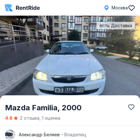
Москва
есть Доставка
1 / 4
Item
Mazda Familia,
2000
1
4.6
2 отзыва, 1 оценка
of
4
А
Александр Беляев
Владелец