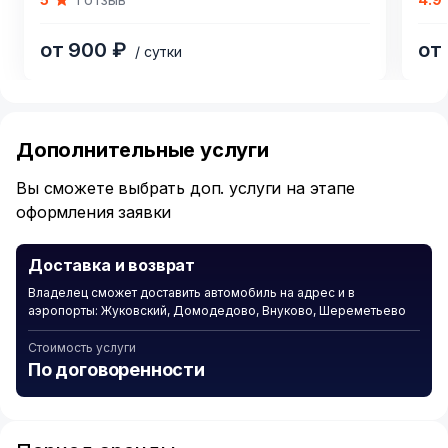
of
of
5
3
от 900 ₽
от
/ сутки
Item
1
of
Дополнительные услуги
6
Вы сможете выбрать доп. услуги на этапе
оформления заявки
Доставка и возврат
Владелец сможет доставить автомобиль на адрес и в
аэропорты: Жуковский, Домодедово, Внуково, Шереметьево
Стоимость услуги
По договоренности