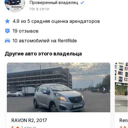
А
Проверенный владелец
Не в сети
4.9 из 5 средняя оценка арендаторов
19 отзывов
10 автомобилей на RentRide
Другие авто этого владельца
Item
Item
RAVON R2,
2017
Ren
1
1
5
1 отзыв
4.9