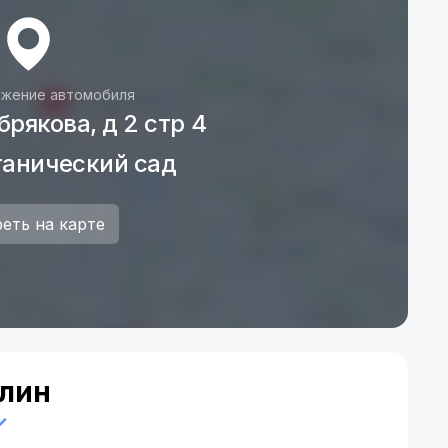
жение автомобиля
рякова, д 2 стр 4
танический сад
еть на карте
лин