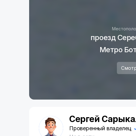
Местополо
проезд Сереб
Метро Бо
Смотр
Сергей Сарыка
С
Проверенный владелец