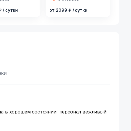
of
 ₽
/ сутки
от 2099 ₽
/ сутки
20
нки
на в хорошем состоянии, персонал вежливый,