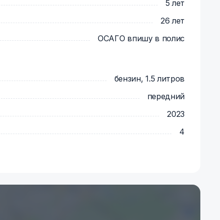
5 лет
26 лет
ля поездок: трос, огнетушитель, знак
 аптечка. По запросу можем предоставить
ОСАГО впишу в полис
подушка без спинки для перевозки детей).
ам.
те уточнить по телефону либо в
бензин, 1.5 литров
а каждый час.
передний
2023
4