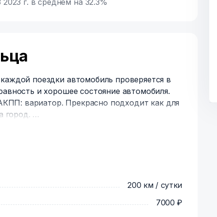
2023 г. в среднем на 32.3%
льца
 каждой поездки автомобиль проверяется в
равность и хорошее состояние автомобиля.
за город.
Carplay! При подключении телефона по
 головном устройстве!
200 км / сутки
ери
7000 ₽