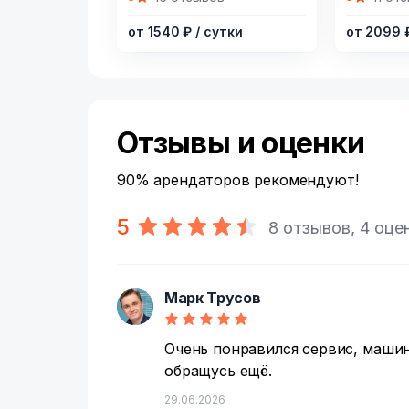
of
of
от 1540 ₽
/ сутки
от 2099
16
20
Отзывы и оценки
90% арендаторов рекомендуют!
5
8 отзывов, 4 оце
Марк Трусов
М
Очень понравился сервис, маши
обращусь ещё.
29.06.2026