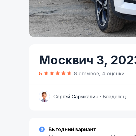
Item
1
of
Москвич 3,
202
18
5
8 отзывов, 4 оценки
Сергей Сарыкалин
Владелец
С
Выгодный вариант