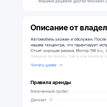
Машина дешевле других Москвич 3 
Описание от владе
Автомобиль ухожен и обслужен. После
нашем техцентре, что гарантирует исп
Стоит хорошая резина. Мотор 136 л.с., АКПП: вариатор. Прекрасно подходит как для
поездок по городу, так и для поездок 
- кондиционер
Читать далее
- электро-ГУР
- мультимедиа с Android Auto и Apple 
проводу яндекс навигатор и музыка на
Правила аренды
- парктроники задние
- камера заднего вида
Включенный пробег
- электро-стеклоподъёмники все 4 дв
Депозит
- управление мультимедиа на руле