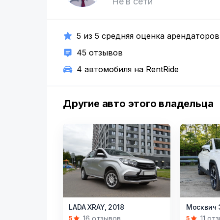
Не в сети
5 из 5 средняя оценка арендаторов
45 отзывов
4 автомобиля на RentRide
Другие авто этого владельца
Item
Item
LADA XRAY,
2018
Москвич 
1
1
16 отзывов
11 от
5
5