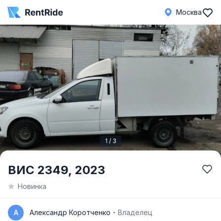
Москва
1 / 3
Item
ВИС 2349,
2023
1
Новинка
of
3
А
Александр Коротченко
Владелец