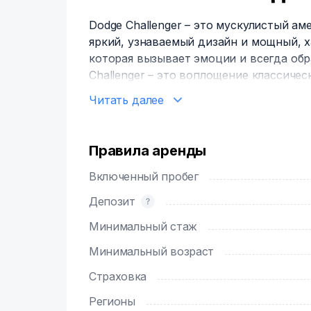
Dodge Challenger – это мускулистый а
яркий, узнаваемый дизайн и мощный, х
которая вызывает эмоции и всегда обр
Challenger – это воплощение классичес
силуэт, ретро-стилевые элементы и аг
Читать далее
иконой. Мощные двигатели, особенно V
который подчеркивает характер автом
Dodge Challenger – это автомобиль с б
Правила аренды
который вдохновляет и привлекает лю
Включенный пробег
Депозит
Минимальный стаж
Минимальный возраст
Страховка
Регионы