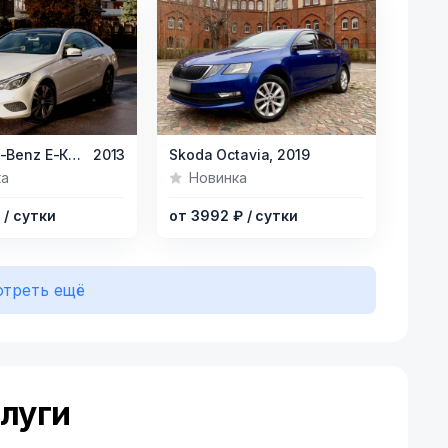
Item
Mercedes-Benz E-Класс,
2013
Skoda Octavia,
2019
1
ка
Новинка
of
₽
/ сутки
от 3992 ₽
/ сутки
6
треть ещё
луги