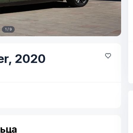
1 / 9
r,
2020
льца