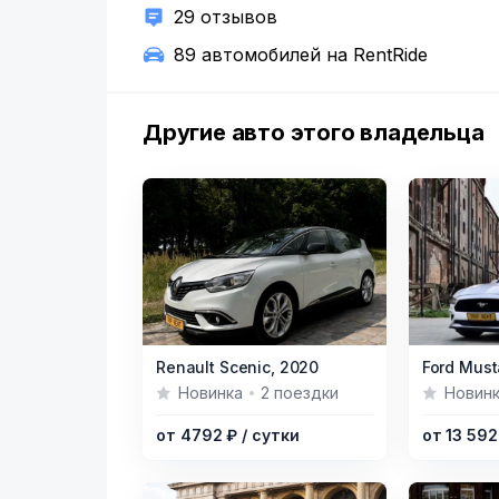
29 отзывов
89 автомобилей на RentRide
Другие авто этого владельца
Item
Item
Renault Scenic,
2020
Ford Must
1
1
Новинка
2 поездки
Новин
of
of
от 4792 ₽
/ сутки
от 13 59
7
4