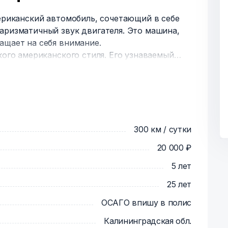
мериканский автомобиль, сочетающий в себе
аризматичный звук двигателя. Это машина,
ащает на себя внимание.
кого американского стиля. Его узнаваемый
рессивный дизайн делают его настоящей
8, издают глубокий, громоздкий звук,
обиля.
огатой историей и культовым статусом,
бителей классических американских машин.
300 км / сутки
20 000 ₽
5 лет
25 лет
ОСАГО впишу в полис
Калининградская обл.