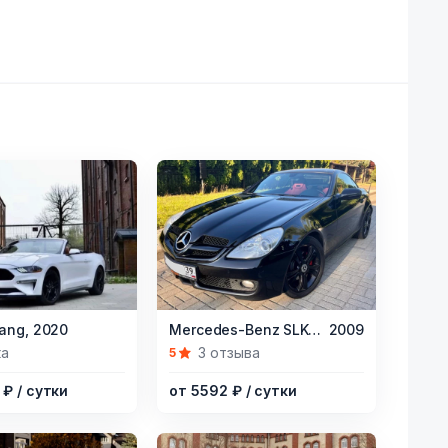
Item
ang,
2020
Mercedes-Benz SLK-Класс,
2009
1
ка
3 отзыва
5
of
2 ₽
/ сутки
от 5592 ₽
/ сутки
5