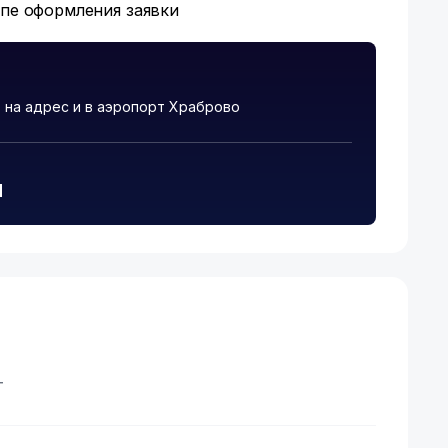
апе оформления заявки
на адрес и в аэропорт Храброво
и
т