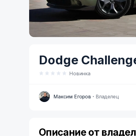
Item
1
of
Dodge Challenge
9
Новинка
Максим Егоров
Владелец
М
Описание от владе