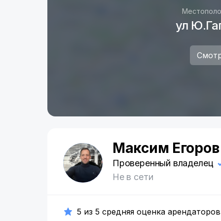
Местополо
ул Ю.Га
Смотр
Максим Егоров
М
Проверенный владелец
Не в сети
5 из 5 средняя оценка арендаторов