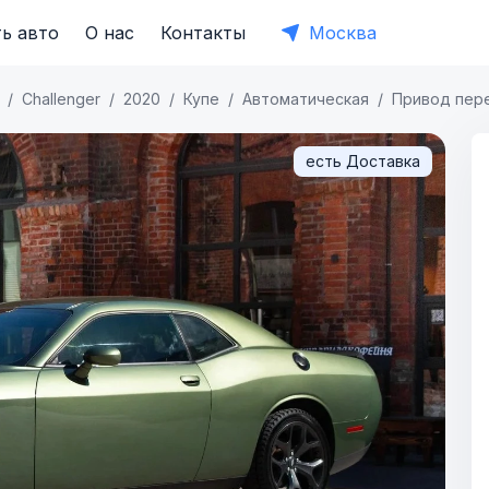
ь авто
О нас
Контакты
Москва
Challenger
2020
Купе
Автоматическая
Привод пер
есть Доставка