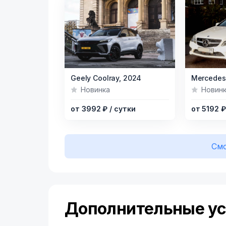
Item
Item
Geely Coolray,
2024
1
1
Новинка
Новин
of
of
от 3992 ₽
/ сутки
от 5192 
8
8
Смо
Дополнительные ус