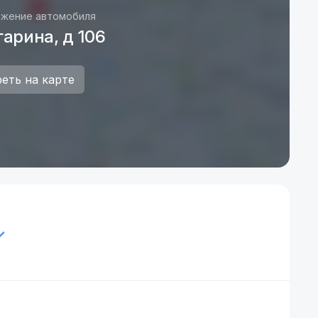
жение автомобиля
гарина, д 106
еть на карте