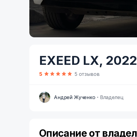
Item
1
of
EXEED LX,
2022
6
5
5 отзывов
Андрей Жученко
Владелец
А
Описание от владе