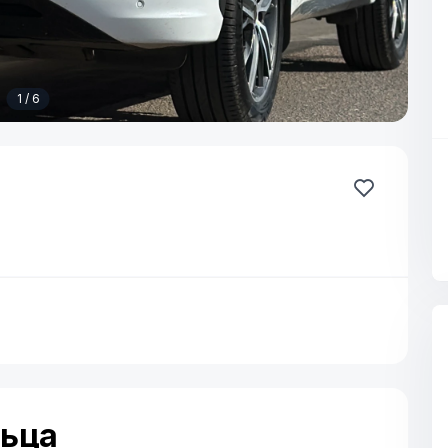
1 / 6
льца