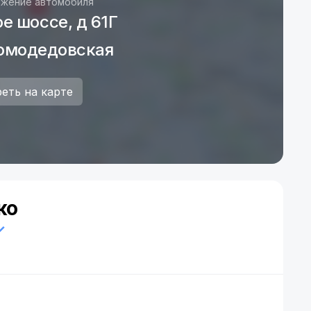
жение автомобиля
е шоссе, д 61Г
омодедовская
еть на карте
ко