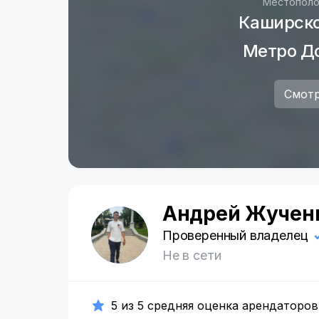
Местополо
Каширско
Метро Д
Смотр
Андрей Жучен
А
Проверенный владелец
Не в сети
5 из 5 средняя оценка арендаторов