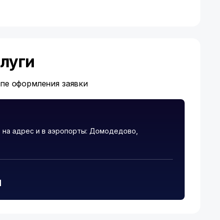
луги
апе оформления заявки
 на адрес и в аэропорты: Домодедово,
и