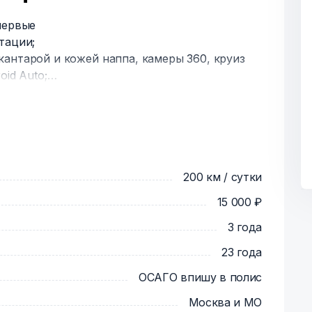
первые
тации;
антарой и кожей наппа, камеры 360, круиз
oid Auto;
дивидуально
200 км/сутки (суммируется на весь срок
200 км / сутки
СКО;
15 000 ₽
 прохожу у оф. диллера, в срок или заранее;
в дороге:
3 года
тов, огнетушитель, 5л омывайки, полный бак
23 года
в.
ро Домодедовская, доставка авто
ОСАГО впишу в полис
Москва и МО