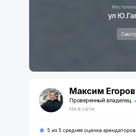
Местополо
ул Ю.Га
Смотр
Максим Егоров
М
Проверенный владелец
Не в сети
5 из 5 средняя оценка арендаторов