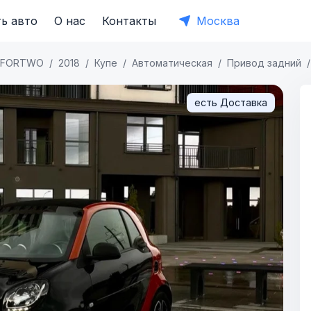
ь авто
О нас
Контакты
Москва
FORTWO
2018
Купе
Автоматическая
Привод задний
есть Доставка