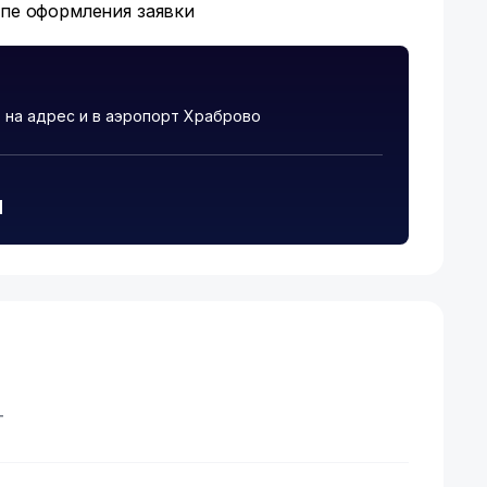
апе оформления заявки
на адрес и в аэропорт Храброво
и
т