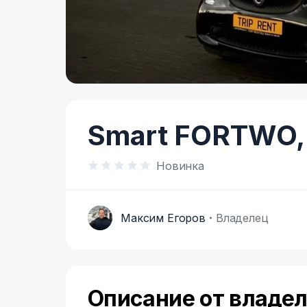
Item
1
of
Smart FORTWO,
5
Новинка
Максим Егоров
Владелец
М
Описание от владе