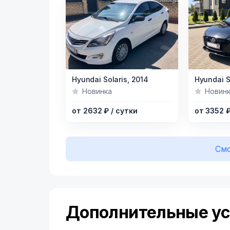
Item
Item
Hyundai Solaris,
2014
Hyundai S
1
1
Новинка
Новин
of
of
от 2632 ₽
/ сутки
от 3352 
7
9
Смо
Дополнительные ус