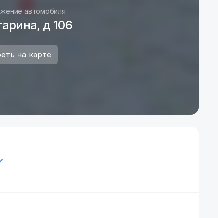
жение автомобиля
гарина, д 106
еть на карте