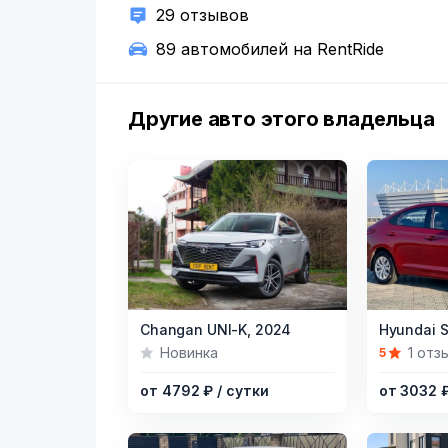
29 отзывов
89 автомобилей на RentRide
Другие авто этого владельца
Item
Item
Changan UNI-K,
2024
Hyundai S
1
1
Новинка
1 отз
5
of
of
от 4792 ₽
/ сутки
от 3032 
8
6