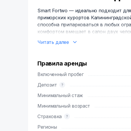
Smart Fortwo — идеально подходит для
приморских курортов Калининградской
способна припарковаться в любых огр
комфортом вмещает в салон двух чело
Читать далее
Быть за рулём Smart - значит всегда б
порадует водителя своей динамикой и
позволит серьёзно сэкономить на топл
Правила аренды
Включенный пробег
Депозит
Минимальный стаж
Минимальный возраст
Страховка
Регионы