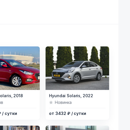
Item
olaris,
2018
Hyundai Solaris,
2022
1
ыв
Новинка
of
₽
/ сутки
от 3432 ₽
/ сутки
9