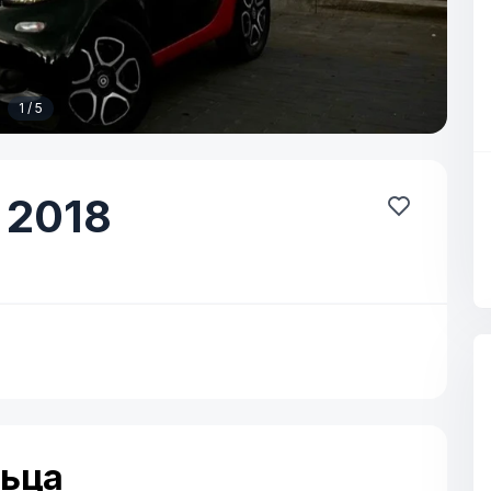
1 / 5
2018
льца