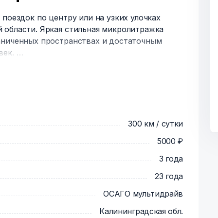
 поездок по центру или на узких улочках
 области. Яркая стильная микролитражка
аниченных пространствах и достаточным
век.
ыть в центре внимания! Лёгкий Fortwo
 стабильным поведением на дороге и
иве в затяжной поездке.
300 км / сутки
5000 ₽
3 года
23 года
ОСАГО мультидрайв
Калининградская обл.