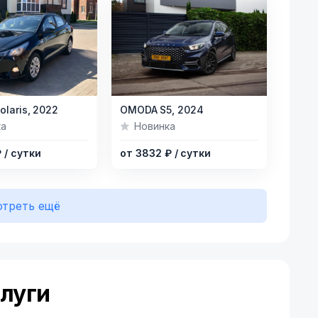
Item
olaris,
2022
OMODA S5,
2024
1
ка
Новинка
of
₽
/ сутки
от 3832 ₽
/ сутки
11
треть ещё
луги