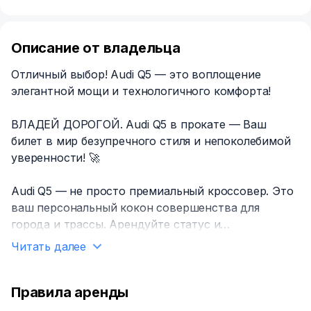
Описание от владельца
Отличный выбор! Audi Q5 — это воплощение
элегантной мощи и технологичного комфорта!
ВЛАДЕЙ ДОРОГОЙ. Audi Q5 в прокате — Ваш
билет в мир безупречного стиля и непоколебимой
уверенности! 🚀
Audi Q5 — не просто премиальный кроссовер. Это
ваш персональный кокон совершенства для
города и трассы. Арендуйте статус и
непревзойденное удовольствие от вождения уже
Читать далее
сегодня!
Audi Q5 — это не аренда. Это — ваш апгрейд на
Правила аренды
дороге. Это — власть, стиль и технологии в одном