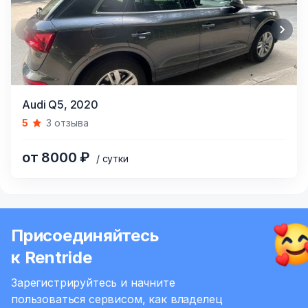
Item
Audi Q5,
2020
1
5
3 отзыва
of
8
от 8000 ₽
/ сутки
Присоединяйтесь
к Rentride
Зарегистрируйтесь и начните
пользоваться сервисом,
как владелец