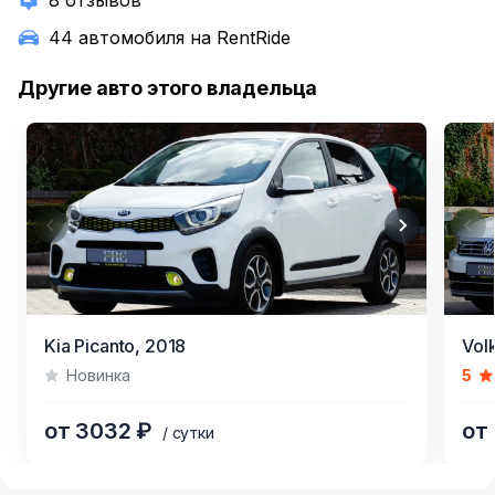
8 отзывов
44 автомобиля на RentRide
Другие авто этого владельца
Item
Item
Kia Picanto,
2018
Vol
1
1
Новинка
5
of
of
10
7
от 3032 ₽
от
/ сутки
Item