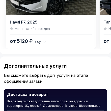
Item
Item
Haval F7,
2025
Tan
1
1
Новинка
1 поездка
Н
of
of
8
9
от 5120 ₽
от
/ сутки
Item
1
of
Дополнительные услуги
6
Вы сможете выбрать доп. услуги на этапе
оформления заявки
Доставка и возврат
Владелец сможет доставить автомобиль на адрес и в
аэропорты: Жуковский, Домодедово, Внуково, Шереметьево