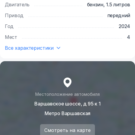
Почему выбирают нас?
Двигатель
бензин, 1.5 литров
✅ Гибкие условия аренды
Привод
передний
✅ Прозрачные тарифы без скрытых платежей
✅ Регулярное техническое обслуживание
Год
2024
автомобилей
Мест
4
✅ Возможность аренды с доставкой
по вашему адресу
Все характеристики
Местоположение автомобиля
Варшавское шоссе, д 95 к 1
Метро Варшавская
Смотреть на карте