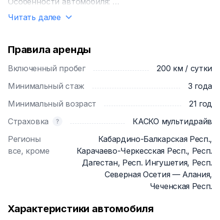
Особенности автомобиля:
✅ Высокий дорожный просвет для уверенной езды
Читать далее
по неровным дорогам
✅ Просторный салон с удобными сиденьями и
регулировками
Правила аренды
✅ Мультимедийная система с поддержкой
Включенный пробег
200 км / сутки
Bluetooth, USB и Apple CarPlay/Android Auto
✅ Климат-контроль для комфортного
Минимальный стаж
3 года
микроклимата в салоне
Минимальный возраст
21 год
✅ Камера заднего вида и парктроник для легкой
парковки
Страховка
КАСКО мультидрайв
✅ Экономичный расход топлива для дальних
Регионы
Кабардино-Балкарская Респ.,
поездок
все, кроме
Карачаево-Черкесская Респ., Респ.
Дагестан, Респ. Ингушетия, Респ.
Условия аренды:
Северная Осетия — Алания,
📄 Минимальный возраст водителя: 21 года
Чеченская Респ.
📄 Водительский стаж: от 3 лет
📄 Залог: 10.000 рублей
Характеристики автомобиля