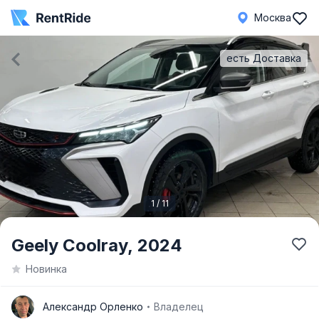
Москва
есть Доставка
1 / 11
Item
Geely Coolray,
2024
1
Новинка
of
11
А
Александр Орленко
Владелец