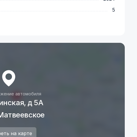
5
жение автомобиля
инская, д 5А
Матвеевское
еть на карте