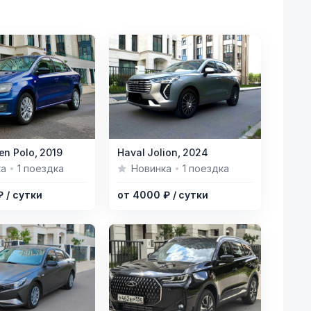
Item
n Polo,
2019
Haval Jolion,
2024
1
ка
1 поездка
Новинка
1 поездка
of
 ₽
/ сутки
от 4000 ₽
/ сутки
8