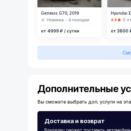
Item
Item
Genesis G70,
2019
Hyundai E
1
1
Новинка
4 поездки
5 о
4.8
of
of
от 4999 ₽
/ сутки
от 3800
9
10
Смо
Дополнительные ус
Вы сможете выбрать доп. услуги на эт
Доставка и возврат
Владелец сможет доставить автомобиль