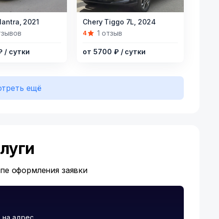
Item
lantra,
2021
Chery Tiggo 7L,
2024
1
тзывов
1 отзыв
4
of
 ₽
/ сутки
от 5700 ₽
/ сутки
3
треть ещё
луги
апе оформления заявки
 на адрес