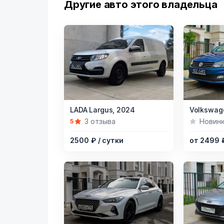
Другие авто этого владельца
Item
Item
LADA Largus,
2024
Volkswage
1
1
3 отзыва
Новин
5
of
of
2500 ₽
/ сутки
от 2499
9
6