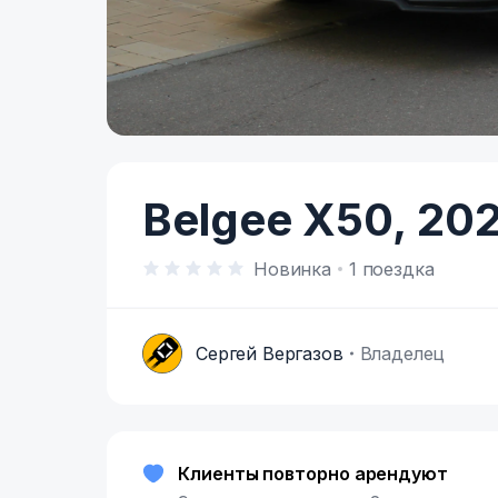
Item
1
of
Belgee X50,
20
10
Новинка
1 поездка
Сергей Вергазов
Владелец
С
Клиенты повторно арендуют