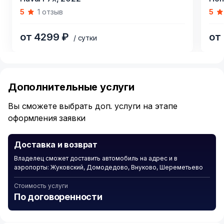
1
1
5
1 отзыв
5
of
of
4
3
от 4299 ₽
от
/ сутки
Item
1
of
Дополнительные услуги
6
Вы сможете выбрать доп. услуги на этапе
оформления заявки
Доставка и возврат
Владелец сможет доставить автомобиль на адрес и в
аэропорты: Жуковский, Домодедово, Внуково, Шереметьево
Стоимость услуги
По договоренности