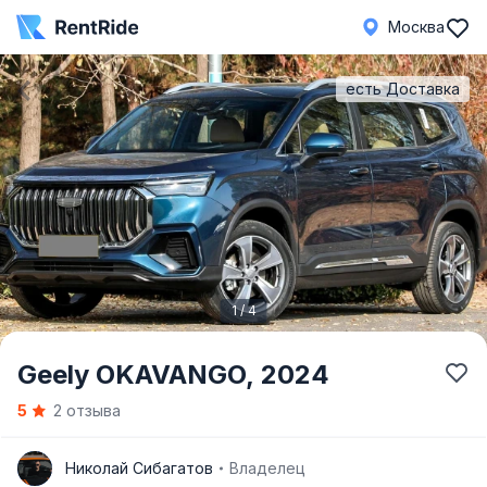
Москва
есть Доставка
1 / 4
Item
Geely OKAVANGO,
2024
1
5
2 отзыва
of
4
Н
Николай Сибагатов
Владелец