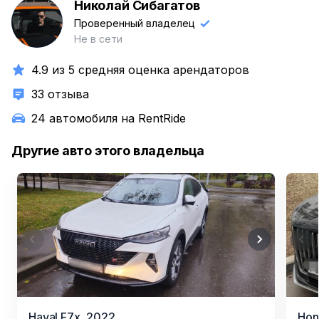
Николай Сибагатов
Н
Проверенный владелец
Не в сети
4.9 из 5 средняя оценка арендаторов
33 отзыва
24 автомобиля на RentRide
Другие авто этого владельца
Item
Item
Haval F7x,
2022
Hon