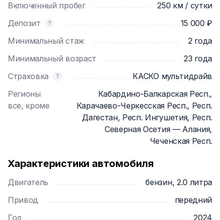
Включенный пробег
250 км / сутки
снизить ответственность до нуля.
Депозит
15 000 ₽
По Вашему запросу мы выдадим автомобиль в
Минимальный стаж
2 года
чистом виде. Вам не обязательно мыть автомобиль
при возврате, стоимость мойки составит от 1000
Минимальный возраст
23 года
рублей. Также Вы можете запросить полный бак
Страховка
КАСКО мультидрайв
топлива. При возврате автомобиля Вам нужно
будет вернуть такое же количество топлива, либо
Регионы
Кабардино-Балкарская Респ.,
доплатить от 70 рублей за каждый литр
все, кроме
Карачаево-Черкесская Респ., Респ.
недостающего топлива.
Дагестан, Респ. Ингушетия, Респ.
Северная Осетия — Алания,
Мы разрешаем использовать автомобиль по всей
Чеченская Респ.
территории Российской Федерации и Республики
Беларусь, за исключением Республик: Дагестан,
Характеристики автомобиля
Чечня, Ингушетия, Кабардино-Балкария,
Двигатель
бензин, 2.0 литра
Карачаево-Черкесия, Северная Осетия — Алания, а
также Донецкой Народной Республики, Луганской
Привод
передний
Народной Республики, Херсонской и Запорожской
Год
2024