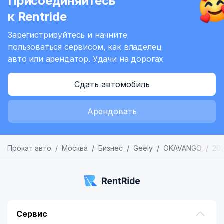
Присоединяйтесь
к Rentride
Зарегистрируйтесь и начните
пользоваться сервисом,
как владелец
авто или арендатор.
Удачи на дорогах
Сдать автомобиль
Арендовать
Прокат авто
Москва
Бизнес
Geely
OKAVANGO
20
Сервис