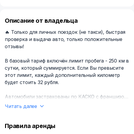
Описание от владельца
🔥 Только для личных поездок (не такси), быстрая
проверка и выдача авто, только положительные
отзывы!
В базовый тариф включён лимит пробега - 250 км в
сутки, который суммируется. Если Вы превысите
этот лимит, каждый дополнительный километр
будет стоить 32 рубля.
Автомобили застрахованы по КАСКО с франшизой
в размере 30 000 рублей. В случае ДТП, угона или
Читать далее
ущерба автомобилю ответственность арендатора
будет ограничена размером франшизы (подробнее
в договоре). Также Вы можете приобрести
Правила аренды
дополнительную услугу по покрытию рисков и